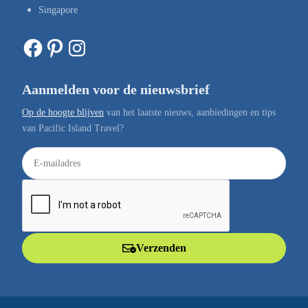
Singapore
Facebook
Pinterest
Instagram
Aanmelden voor de nieuwsbrief
Op de hoogte blijven
van het laatste nieuws, aanbiedingen en tips
van Pacific Island Travel?
E
-
m
a
i
l
Verzenden
a
d
r
e