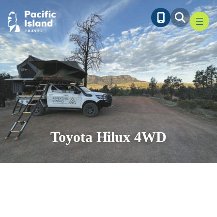
Ga
naar
de
inhoud
Toyota Hilux 4WD