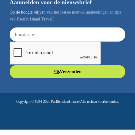
Aanmelden voor de nieuwsbrief
Op de hoogte blijven
van het laatste nieuws, aanbiedingen en tips
van Pacific Island Travel?
E
-
m
a
i
l
Verzenden
a
d
r
e
Copyright © 1994-2026 Pacific Island Travel Alle rechten voorbehouden.
s