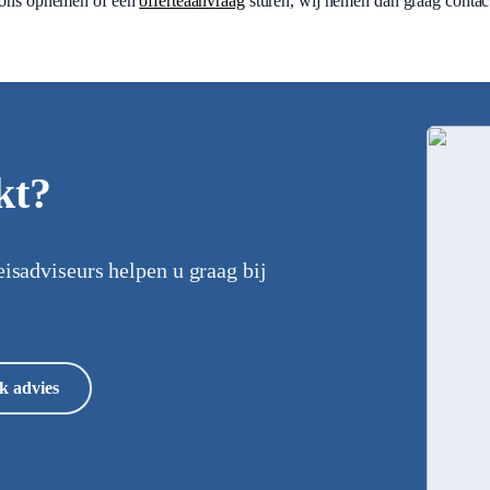
ons opnemen of een
offerteaanvraag
sturen, wij nemen dan graag contac
kt?
eisadviseurs helpen u graag bij
k advies