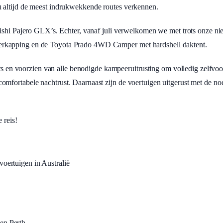
 altijd de meest indrukwekkende routes verkennen.
bishi Pajero GLX’s. Echter, vanaf juli verwelkomen we met trots onze ni
rkapping en de Toyota Prado 4WD Camper met hardshell daktent.
urs en voorzien van alle benodigde kampeeruitrusting om volledig zelfvoor
mfortabele nachtrust. Daarnaast zijn de voertuigen uitgerust met de no
 reis!
voertuigen in Australië
en Perth