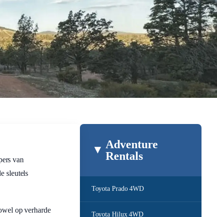
Adventure
Rentals
pers van
e sleutels
Toyota Prado 4WD
zowel op verharde
Toyota Hilux 4WD