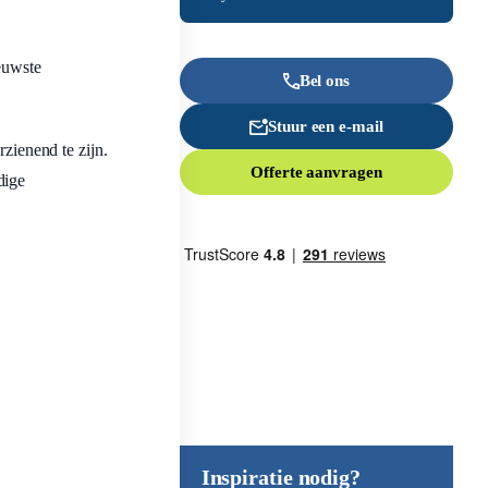
euwste
Bel ons
Stuur een e-mail
zienend te zijn.
Offerte aanvragen
dige
Inspiratie nodig?