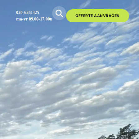
020-6261325
OFFERTE AANVRAGEN
ma-vr 09.00-17.00u