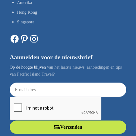
Amerika
Hong Kong
Singapore
Facebook
Pinterest
Instagram
Aanmelden voor de nieuwsbrief
Op de hoogte blijven
van het laatste nieuws, aanbiedingen en tips
van Pacific Island Travel?
E
-
m
a
i
l
Verzenden
a