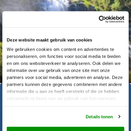
Deze website maakt gebruik van cookies
We gebruiken cookies om content en advertenties te
personaliseren, om functies voor social media te bieden
Déanne Wetzels
en om ons websiteverkeer te analyseren. Ook delen we
informatie over uw gebruik van onze site met onze
partners voor social media, adverteren en analyse. Deze
partners kunnen deze gegevens combineren met andere
informatie die u aan ze heeft verstrekt of die ze hebben
Geïnspireerd geraakt?
verzameld op basis van uw gebruik van hun services.
Details tonen
Krijgt u al zin om op reis te gaan? Onze
reisadviseurs helpen u graag bij het