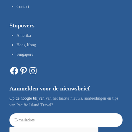
Contact
Stopovers
Amerika
Hong Kong
Singapore
Facebook
Pinterest
Instagram
Aanmelden voor de nieuwsbrief
Op de hoogte blijven
van het laatste nieuws, aanbiedingen en tips
van Pacific Island Travel?
E
-
m