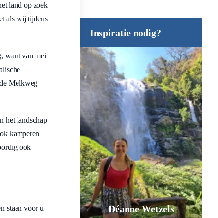
het land op zoek
 als wij tijdens
Inspiratie nodig?
ig, want van mei
alische
fs de Melkweg
an het landschap
 ook kamperen
woordig ook
Déanne Wetzels
n staan voor u