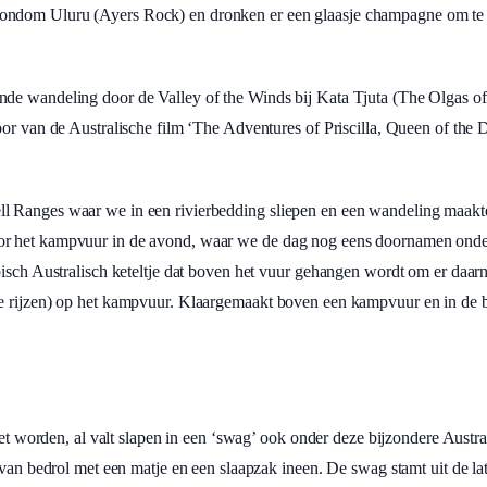
ondom Uluru (Ayers Rock) en dronken er een glaasje champagne om te 
de wandeling door de Valley of the Winds bij Kata Tjuta (The Olgas of,
or van de Australische film ‘The Adventures of Priscilla, Queen of the De
l Ranges waar we in een rivierbedding sliepen en een wandeling maakt
or het kampvuur in de avond, waar we de dag nog eens doornamen onde
pisch Australisch keteltje dat boven het vuur gehangen wordt om er daar
te rijzen) op het kampvuur. Klaargemaakt boven een kampvuur en in de b
iet worden, al valt slapen in een ‘swag’ ook onder deze bijzondere Austra
 van bedrol met een matje en een slaapzak ineen. De swag stamt uit de la