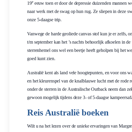
e
19
eeuw toen er door de depressie duizenden mannen wer
naar werk met de swag op hun rug. Ze sliepen in deze swa
onze 5-daagse trip.
Vanwege de harde geoliede canvas stof kun je er zelfs, on
t/m september kan het ’s nachts behoorlijk afkoelen in de
sterrenhemel ons wel een beetje heeft geholpen bij het 
goed kunt zien.
Australië kent als land vele hoogtepunten, en voor ons w
en het kleurenspel van de knalblauwe lucht met de rode r
onder de sterren in de Australische Outback neem dan zek
gewoon mogelijk tijdens deze 3- of 5-daagse kampeersaf
Reis Australië boeken
Wilt u na het lezen over de unieke ervaringen van Margre