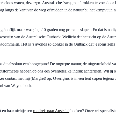
keloos waren, deze zgn. Australische ‘swagman’ trokken te voet door 
g langs de kant van de weg of midden in de natuur bij het kampvuur, net
gelooflijk maar waar, bij -10 graden nog prima in slapen. En dat is nod
 woestijn van de Australische Outback. Wellicht dat het zicht op de Austr
wegdommelen. Het is ’s avonds zo donker in de Outback dat je soms zel
as dit absoluut een hoogtepunt! De ongrepte natuur, de uitgestrektheid v
otsformaties hebben op ons een overgetelijke indruk achterlaten. Wil jij
er contact met mij (Margret) op. Overigens is in een tent slapen tegen
ari van Wayoutback.
t en haar nichtje een
rondreis naar Australië
boeken? Onze reisspecialiste