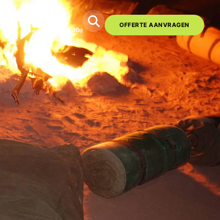
020-6261325
OFFERTE AANVRAGEN
ma-vr 09.00-17.00u