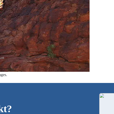
nges.
kt?