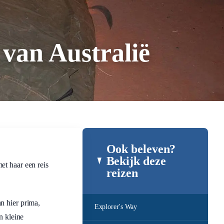
 van Australië
Ook beleven?
Bekijk deze
et haar een reis
reizen
n hier prima,
Explorer's Way
n kleine