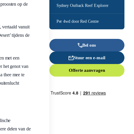
proosten op de
Sydney Outback Reef Explorer
Per 4wd door Red Centre
 vertaald vanuit
sert’ tijdens de
Bel ons
en met een
Stuur een e-mail
r het genot van
Offerte aanvragen
na thee mee te
uitenlucht
lische
tere delen van de