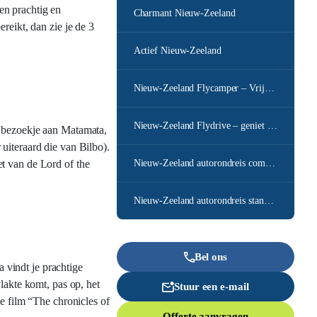
en prachtig en
Charmant Nieuw-Zeeland
reikt, dan zie je de 3
Actief Nieuw-Zeeland
Nieuw-Zeeland Flycamper – Vrijheid ten top
Nieuw-Zeeland Flydrive – geniet in eigen tempo
n bezoekje aan Matamata,
uiteraard die van Bilbo).
t van de Lord of the
Nieuw-Zeeland autorondreis compleet
Nieuw-Zeeland autorondreis standaard
Bel ons
 vindt je prachtige
lakte komt, pas op, het
Stuur een e-mail
e film “The chronicles of
Offerte aanvragen