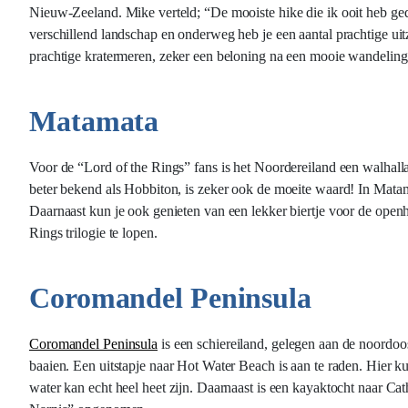
Nieuw-Zeeland. Mike verteld; “De mooiste hike die ik ooit heb ge
verschillend landschap en onderweg heb je een aantal prachtige uitz
prachtige kratermeren, zeker een beloning na een mooie wandeling
Matamata
Voor de “Lord of the Rings” fans is het Noordereiland een walhall
beter bekend als Hobbiton, is zeker ook de moeite waard! In Matama
Daarnaast kun je ook genieten van een lekker biertje voor de open
Rings trilogie te lopen.
Coromandel Peninsula
Coromandel Peninsula
is een schiereiland, gelegen aan de noordo
baaien. Een uitstapje naar Hot Water Beach is aan te raden. Hier ku
water kan echt heel heet zijn. Daarnaast is een kayaktocht naar Ca