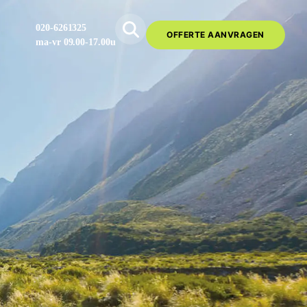
020-6261325
OFFERTE AANVRAGEN
ma-vr 09.00-17.00u