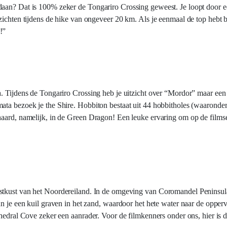
daan? Dat is 100% zeker de Tongariro Crossing geweest. Je loopt door e
ichten tijdens de hike van ongeveer 20 km. Als je eenmaal de top hebt be
!”
a. Tijdens de Tongariro Crossing heb je uitzicht over “Mordor” maar ee
ta bezoek je the Shire. Hobbiton bestaat uit 44 hobbitholes (waaronder 
haard, namelijk, in de Green Dragon! Een leuke ervaring om op de filmse
ostkust van het Noordereiland. In de omgeving van Coromandel Peninsula
n je een kuil graven in het zand, waardoor het hete water naar de opperv
thedral Cove zeker een aanrader. Voor de filmkenners onder ons, hier is d