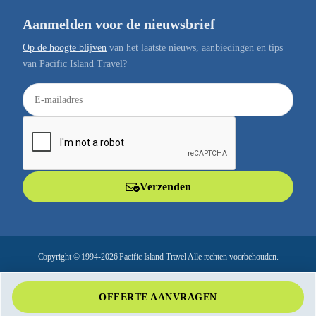
Aanmelden voor de nieuwsbrief
Op de hoogte blijven
van het laatste nieuws, aanbiedingen en tips
van Pacific Island Travel?
E
-
m
a
i
l
Verzenden
a
d
r
e
Copyright © 1994-2026 Pacific Island Travel Alle rechten voorbehouden.
s
OFFERTE AANVRAGEN