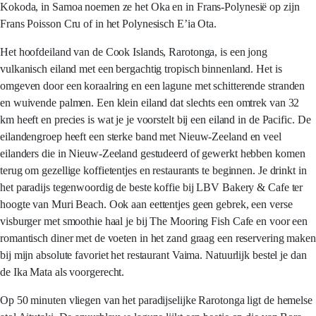
Kokoda, in Samoa noemen ze het Oka en in Frans-Polynesië op zijn
Frans Poisson Cru of in het Polynesisch E’ia Ota.
Het hoofdeiland van de Cook Islands, Rarotonga, is een jong
vulkanisch eiland met een bergachtig tropisch binnenland. Het is
omgeven door een koraalring en een lagune met schitterende stranden
en wuivende palmen. Een klein eiland dat slechts een omtrek van 32
km heeft en precies is wat je je voorstelt bij een eiland in de Pacific. De
eilandengroep heeft een sterke band met Nieuw-Zeeland en veel
eilanders die in Nieuw-Zeeland gestudeerd of gewerkt hebben komen
terug om gezellige koffietentjes en restaurants te beginnen. Je drinkt in
het paradijs tegenwoordig de beste koffie bij LBV Bakery & Cafe ter
hoogte van Muri Beach. Ook aan eettentjes geen gebrek, een verse
visburger met smoothie haal je bij The Mooring Fish Cafe en voor een
romantisch diner met de voeten in het zand graag een reservering maken
bij mijn absolute favoriet het restaurant Vaima. Natuurlijk bestel je dan
de Ika Mata als voorgerecht.
Op 50 minuten vliegen van het paradijselijke Rarotonga ligt de hemelse