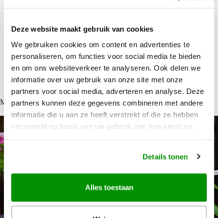
500 g verse tonijn filet, in blokjes van 1 cm gesneden (elke andere
stevige vis kan ook, bijv. zeebaars of kabeljauw)
4 limoenen, uitgeperst
Deze website maakt gebruik van cookies
240 g kokosmelk
We gebruiken cookies om content en advertenties te
1 rode paprika, zaadjes eruit en in kleine blokjes gesneden
personaliseren, om functies voor social media te bieden
½ komkommer, in kleine blokjes gesneden
en om ons websiteverkeer te analyseren. Ook delen we
1 rode ui, in dunne ringen
informatie over uw gebruik van onze site met onze
1 theelepel zout
partners voor social media, adverteren en analyse. Deze
Manuia!
partners kunnen deze gegevens combineren met andere
informatie die u aan ze heeft verstrekt of die ze hebben
verzameld op basis van uw gebruik van hun services.
Details tonen
Alles toestaan