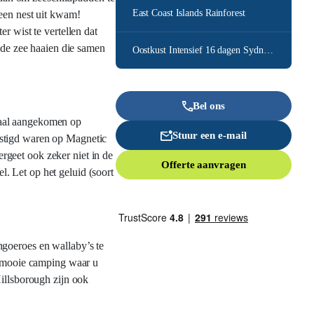
East Coast Islands Rainforest
 een nest uit kwam!
r wist te vertellen dat
n de zee haaien die samen
Oostkust Intensief 16 dagen Sydney – Cairns
Bel ons
maal aangekomen op
Stuur een e-mail
estigd waren op Magnetic
ergeet ook zeker niet in de
Offerte aanvragen
. Let op het geluid (soort
ngoeroes en wallaby’s te
en mooie camping waar u
Hillsborough zijn ook