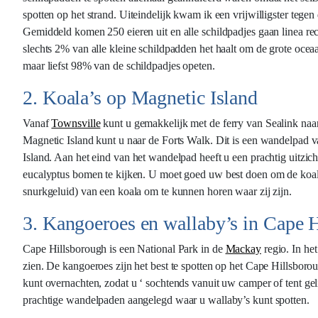
spotten op het strand. Uiteindelijk kwam ik een vrijwilligster te
Gemiddeld komen 250 eieren uit en alle schildpadjes gaan linea rect
slechts 2% van alle kleine schildpadden het haalt om de grote ocea
maar liefst 98% van de schildpadjes opeten.
2. Koala’s op Magnetic Island
Vanaf
Townsville
kunt u gemakkelijk met de ferry van Sealink naa
Magnetic Island kunt u naar de Forts Walk. Dit is een wandelpad 
Island. Aan het eind van het wandelpad heeft u een prachtig uitzicht
eucalyptus bomen te kijken. U moet goed uw best doen om de koala’
snurkgeluid) van een koala om te kunnen horen waar zij zijn.
3. Kangoeroes en wallaby’s in Cape 
Cape Hillsborough is een National Park in de
Mackay
regio. In he
zien. De kangoeroes zijn het best te spotten op het Cape Hillsbor
kunt overnachten, zodat u ‘ sochtends vanuit uw camper of tent gel
prachtige wandelpaden aangelegd waar u wallaby’s kunt spotten.