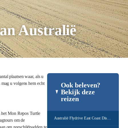
an Australië
ntal plaatsen waar, als u
ots mag u volgens hem echt
Ook beleven?
Bekijk deze
reizen
m het Mon Repos Turtle
Australië Flydrive East Coast Discovery
dagtours om de
aan om zeeschildpadden te