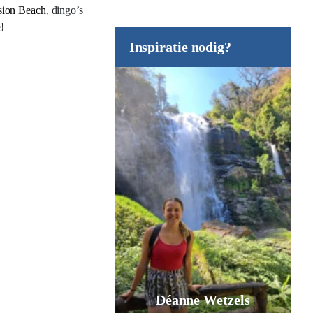
sion Beach
, dingo’s
ë!
Inspiratie nodig?
Déanne Wetzels