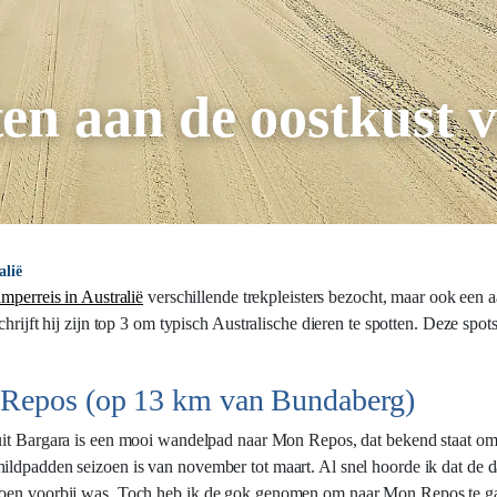
ten aan de oostkust v
alië
mperreis in Australië
verschillende trekpleisters bezocht, maar ook een aa
chrijft hij zijn top 3 om typisch Australische dieren te spotten. Deze sp
n Repos (op 13 km van Bundaberg)
uit Bargara is een mooi wandelpad naar Mon Repos, dat bekend staat o
ildpadden seizoen is van november tot maart. Al snel hoorde ik dat de 
izoen voorbij was. Toch heb ik de gok genomen om naar Mon Repos te g