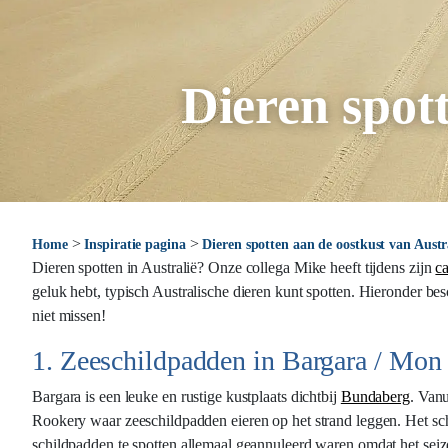
Dieren spot
>
>
Home
Inspiratie pagina
Dieren spotten aan de oostkust van Austr
Dieren spotten in Australië? Onze collega Mike heeft tijdens zijn
ca
geluk hebt, typisch Australische dieren kunt spotten. Hieronder bes
niet missen!
1. Zeeschildpadden in Bargara / Mo
Bargara is een leuke en rustige kustplaats dichtbij
Bundaberg
. Van
Rookery waar zeeschildpadden eieren op het strand leggen. Het sch
schildpadden te spotten allemaal geannuleerd waren omdat het se