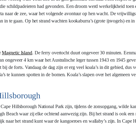
gen die schildpadeieren had gevonden. Een droom werd werkelijkheid toen
a naar de zee, waar het volgende avontuur op hen wacht. De vrijwilligste
an in te gaan. Op het strand wachten kookaburra’s (grote ijsvogels) en i
r
Magnetic Island
. De ferry overtocht duurt ongeveer 30 minuten. Een
van ongeveer 4 km waar het Australische leger tussen 1943 en 1945 gev
 bij de forts. Vandaag de dag zijn er erg veel koala’s in dit gebied, dus v
s te kunnen spotten in de bomen. Koala’s slapen over het algemeen veel
Hillsborough
t Cape Hillsborough National Park zijn, tijdens de zonsopgang, wilde ka
ough Beach waar zij elke ochtend aanwezig zijn. Bij het strand is ook e
ijk naar het strand kunt waar de kangoeroes en wallaby’s zijn. In Cape 