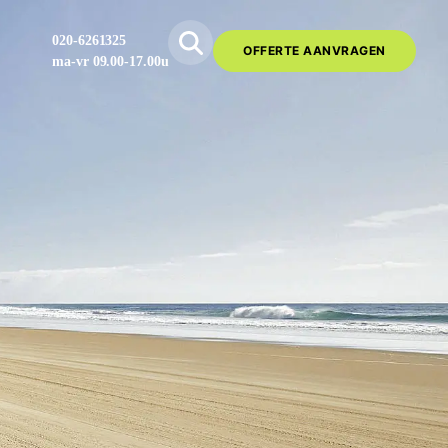
020-6261325
OFFERTE AANVRAGEN
ma-vr 09.00-17.00u