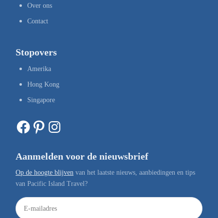
Over ons
Contact
Stopovers
Amerika
Hong Kong
Singapore
Facebook
Pinterest
Instagram
Aanmelden voor de nieuwsbrief
Op de hoogte blijven
van het laatste nieuws, aanbiedingen en tips
van Pacific Island Travel?
E
-