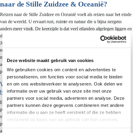
naar de Stille Zuidzee & Oceanië?
Reizen naar de Stille Zuidzee en Oceanië voelt als reizen naar het einde
van de wereld. U ervaart rust, ruimte en natuur die u bijna nergens
anders meer vindt. De keerzijde is dat veel eilanden afgelegen liggen en
de infrastructuur soms beperkt is.
Juist daarom is een goed doordachte route belangrijk. U wilt de lange
reisduur en overstappen benutten voor een ontspannen, logische reis,
met accommodaties en voorzieningen die passen bij uw wensen. Wij
Deze website maakt gebruik van cookies
adviseren daarom om uw route en tempo bewust te kiezen, zodat u ter
We gebruiken cookies om content en advertenties te
plekke echt de tijd heeft om te landen.
personaliseren, om functies voor social media te bieden
Wat maakt een reis met Pacific Island Travel
en om ons websiteverkeer te analyseren. Ook delen we
informatie over uw gebruik van onze site met onze
bijzonder?
partners voor social media, adverteren en analyse. Deze
Een premiumreis naar deze regio vraagt om specialistische kennis. Uw
partners kunnen deze gegevens combineren met andere
persoonlijke reisspecialist kent de eilanden, de seizoenen en de
informatie die u aan ze heeft verstrekt of die ze hebben
verborgen plekken en vertaalt uw wensen naar een reis die echt bij u
verzameld op basis van uw gebruik van hun services.
past. U profiteert van lokale partners, zorgvuldig geselecteerde
accommodaties en een route die rekening houdt met reistijd,