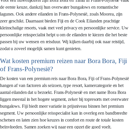
Voor een huwelijksreis zijn Bora Bora en Tahiti in Frans-Polynesië vaak
de eerste keuze, dankzij hun overwater bungalows en romantische
lagunes. Ook andere eilanden in Frans-Polynesië, zoals Moorea, zijn
zeer geschikt. Daarnaast bieden Fiji en de Cook Eilanden prachtige
kleinschalige resorts, vaak met veel privacy en persoonlijke service. Uw
persoonlijke reisspecialist helpt u om de eilanden te kiezen die het beste
passen bij uw wensen en reisduur. Wij kijken daarbij ook naar reistijd,
zodat u zoveel mogelijk samen kunt genieten.
Wat kosten premium reizen naar Bora Bora, Fiji
of Frans-Polynesië?
De kosten van een premium reis naar Bora Bora, Fiji of Frans-Polynesië
hangen af van factoren als seizoen, type resort, kamercategorie en het
aantal eilanden dat u bezoekt. Frans-Polynesië en met name Bora Bora
liggen meestal in het hogere segment, zeker bij topresorts met overwater
bungalows. Fiji biedt meer variatie in prijsniveau binnen het premium
segment. Uw persoonlijke reisspecialist kan in overleg een bandbreedte
schetsen en laten zien hoe keuzes in comfort en route de totale kosten
beïnvloeden. Samen zoeken wij naar een opzet die goed voelt.