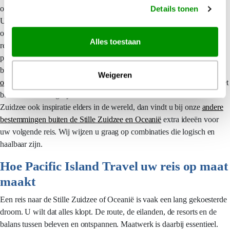
overstappen en uw gewenste comfortniveau.
Details tonen
U hoeft zich geen zorgen te maken over vluchten, transfers of de vraag
of een bepaald eiland te afgelegen is voor uw reisstijl. Uw persoonlijke
Alles toestaan
reisspecialist denkt vooruit, stemt de reis af op de infrastructuur ter
plekke en bespreekt eerlijk wat wel en niet handig is. Als u zich eerst
breed wilt oriënteren op bestemmingen in de regio, bekijk dan ons
Weigeren
overzicht van alle bestemmingen in de Stille Zuidzee
voor een compleet
beeld van uw mogelijkheden. Zoekt u naast de eilanden in de Stille
Zuidzee ook inspiratie elders in de wereld, dan vindt u bij onze
andere
bestemmingen buiten de Stille Zuidzee en Oceanië
extra ideeën voor
uw volgende reis. Wij wijzen u graag op combinaties die logisch en
haalbaar zijn.
Hoe Pacific Island Travel uw reis op maat
maakt
Een reis naar de Stille Zuidzee of Oceanië is vaak een lang gekoesterde
droom. U wilt dat alles klopt. De route, de eilanden, de resorts en de
balans tussen beleven en ontspannen. Maatwerk is daarbij essentieel.