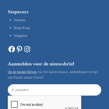
Stopovers
Amerika
Hong Kong
Singapore
Facebook
Pinterest
Instagram
Aanmelden voor de nieuwsbrief
Op de hoogte blijven
van het laatste nieuws, aanbiedingen en tips
van Pacific Island Travel?
E
-
m
a