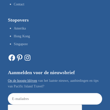
Contact
Stopovers
Amerika
Hong Kong
Singapore
Facebook
Pinterest
Instagram
Aanmelden voor de nieuwsbrief
Op de hoogte blijven
van het laatste nieuws, aanbiedingen en tips
van Pacific Island Travel?
E
-
m