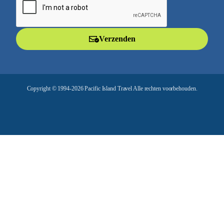
a
i
l
Verzenden
a
d
r
e
Copyright © 1994-2026 Pacific Island Travel Alle rechten voorbehouden.
s