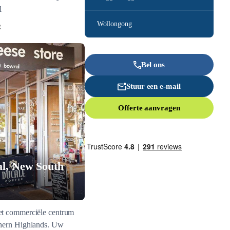
l
Wollongong
R
Bel ons
Stuur een e-mail
Offerte aanvragen
l, New South
t commerciële centrum
hern Highlands. Uw