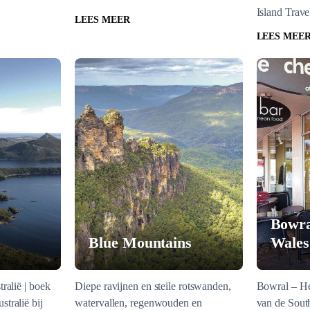
Island Trave
LEES MEER
LEES MEE
Bowra
Blue Mountains
Wales
ralië | boek
Diepe ravijnen en steile rotswanden,
Bowral – He
tralië bij
watervallen, regenwouden en
van de Sout