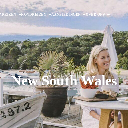
AREIZEN
RONDREIZEN
AANBIEDINGEN
OVER ONS
New South Wales