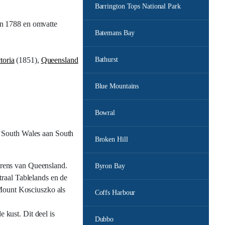
Barrington Tops National Park
in 1788 en omvatte
Batemans Bay
toria
(1851),
Queensland
Bathurst
Blue Mountains
Bowral
w South Wales aan South
Broken Hill
 grens van Queensland.
Byron Bay
raal Tablelands en de
 Mount Kosciuszko als
Coffs Harbour
 kust. Dit deel is
Dubbo