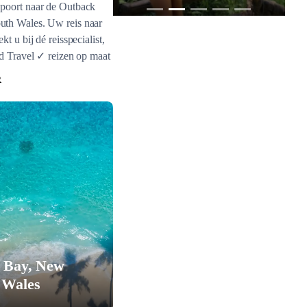
poort naar de Outback
th Wales. Uw reis naar
kt u bij dé reisspecialist,
nd Travel ✓ reizen op maat
R
s Bay, New
 Wales