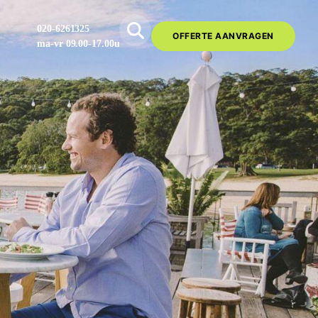
020-6261325
OFFERTE AANVRAGEN
ma-vr 09.00-17.00u