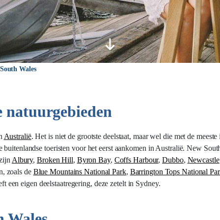
South Wales
e natuurgebieden
an
Australië
. Het is niet de grootste deelstaat, maar wel die met de meest
e buitenlandse toeristen voor het eerst aankomen in Australië. New South
zijn
Albury
,
Broken Hill
,
Byron Bay
,
Coffs Harbour
,
Dubbo
,
Newcastle
n, zoals de
Blue Mountains National Park
,
Barrington Tops National Pa
t een eigen deelstaatregering, deze zetelt in Sydney.
h Wales