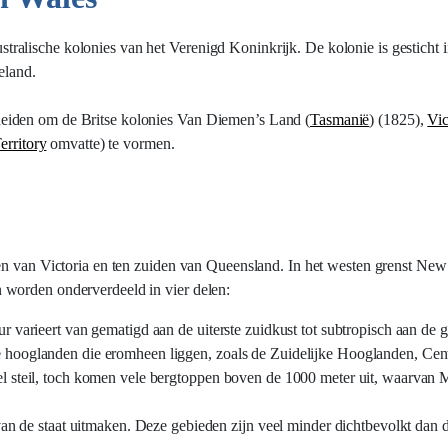
alische kolonies van het Verenigd Koninkrijk. De kolonie is gesticht 
eland.
eiden om de Britse kolonies Van Diemen’s Land (
Tasmanië
) (1825),
Vic
erritory
omvatte) te vormen.
den van Victoria en ten zuiden van Queensland. In het westen grenst Ne
 worden onderverdeeld in vier delen:
r varieert van gematigd aan de uiterste zuidkust tot subtropisch aan de
 hooglanden die eromheen liggen, zoals de Zuidelijke Hooglanden, Cent
l steil, toch komen vele bergtoppen boven de 1000 meter uit, waarvan
an de staat uitmaken. Deze gebieden zijn veel minder dichtbevolkt dan de