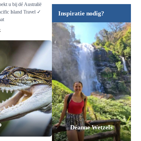
ekt u bij dé Australië
acific Island Travel ✓
Inspiratie nodig?
aat
R
o
Jurgen Pol