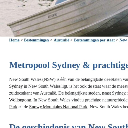
>
>
>
>
Home
Bestemmingen
Australië
Bestemmingen per staat
New 
Metropool Sydney & prachtig
New South Wales (NSW) is één van de belangrijkste deelstaten v
Sydney
in New South Wales ligt, is het ook de staat waar de meest
zuidoostkant van Australië. De belangrijkste steden, naast Sydney, 
Wollongong
. In New South Wales vindt u prachtige natuurgebiede
Park
en de
Snowy Mountains National Park
. New South Wales heef
De geschiedenis van New Sout