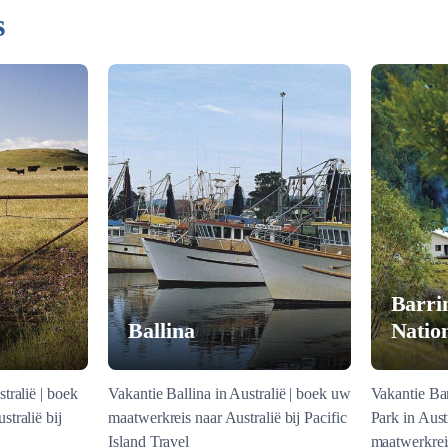
s
Barri
Ballina
Natio
tralië | boek
Vakantie Ballina in Australië | boek uw
Vakantie Ba
tralië bij
maatwerkreis naar Australië bij Pacific
Park in Aust
Island Travel
maatwerkreis