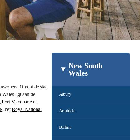
New South
Wales
e inwoners. Omdat de stad
 Wales ligt aan de
Albury
,
Port Macquarie
en
rk
, het
Royal National
Armidale
Ballina