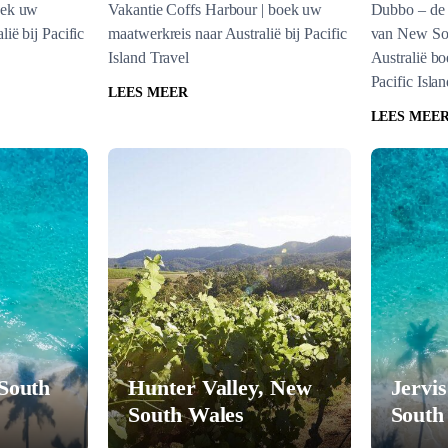
oek uw
Vakantie Coffs Harbour | boek uw
Dubbo – de 
ië bij Pacific
maatwerkreis naar Australië bij Pacific
van New Sou
Island Travel
Australië boe
Pacific Isla
LEES MEER
LEES MEE
 South
Hunter Valley, New
Jervi
South Wales
South