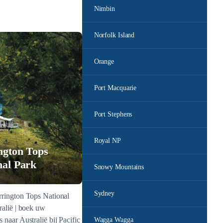
Nimbin
Norfolk Island
Orange
Port Macquarie
Port Stephens
Royal NP
ngton Tops
nal Park
Snowy Mountains
Sydney
rrington Tops National
ralië | boek uw
 naar Australië bij Pacific
Wagga Wagga