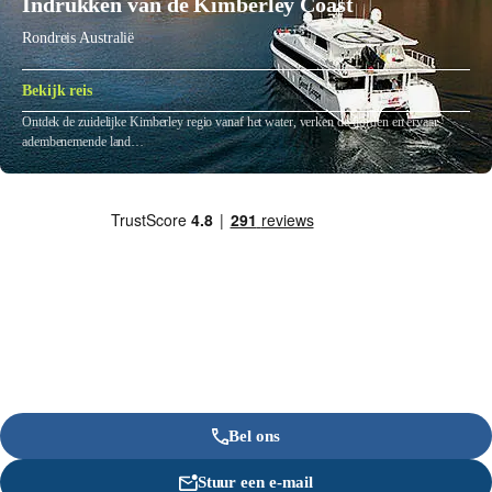
Indrukken van de Kimberley Coast
Rondreis Australië
Bekijk reis
Ontdek de zuidelijke Kimberley regio vanaf het water, verken de fjorden en ervaar
adembenemende land…
Bel ons
Stuur een e-mail