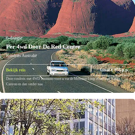
6-daagse
Per 4wd Door De Red Centre
Rondreis Australië
Bekijk reis
Vanaf € 875 p.p.
Deze rondreis met 4WD huurauto voert u via de Mereenie Loop Road naar Kings
Canyon en dan verder naa…