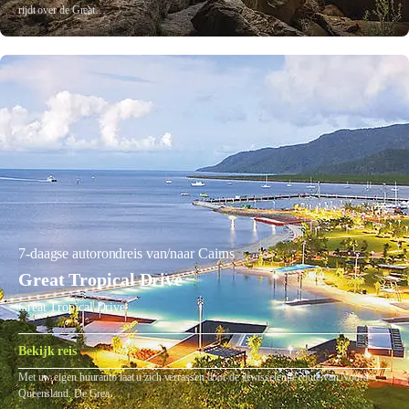
rijdt over de Great…
7-daagse autorondreis van/naar Cairns
Great Tropical Drive
Great Tropical Drive
Bekijk reis
Met uw eigen huurauto laat u zich verrassen door de afwisselende route van Noord
Queensland. De Grea…