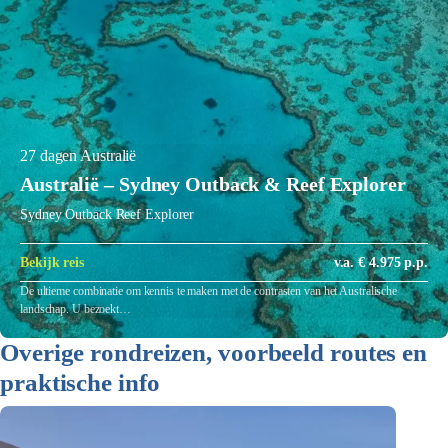
27 dagen Australië
Australië – Sydney Outback & Reef Explorer
Sydney Outback Reef Explorer
Bekijk reis
v.a. € 4.975 p.p.
De ultieme combinatie om kennis te maken met de contrasten van het Australische
landschap. U bezoekt…
Overige rondreizen, voorbeeld routes en
praktische info