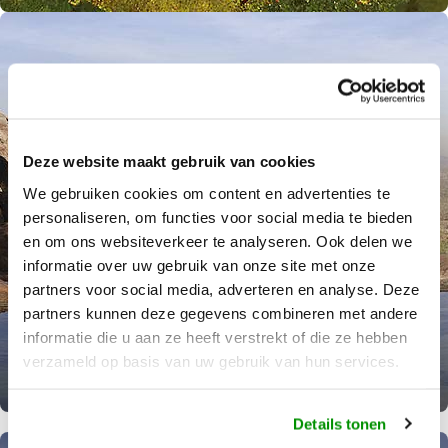
Deze website maakt gebruik van cookies
We gebruiken cookies om content en advertenties te
personaliseren, om functies voor social media te bieden
6-daagse autorondreis vanuit Darwin
en om ons websiteverkeer te analyseren. Ook delen we
Het Tropische Noorden Top End
informatie over uw gebruik van onze site met onze
partners voor social media, adverteren en analyse. Deze
Het Tropische Noorden Top End
partners kunnen deze gegevens combineren met andere
informatie die u aan ze heeft verstrekt of die ze hebben
Bekijk reis
verzameld op basis van uw gebruik van hun services.
Met eigen huurauto en vooraf verzorgde accommodaties ervaart u Top End; Deze
rondreis voert u langs…
Details tonen