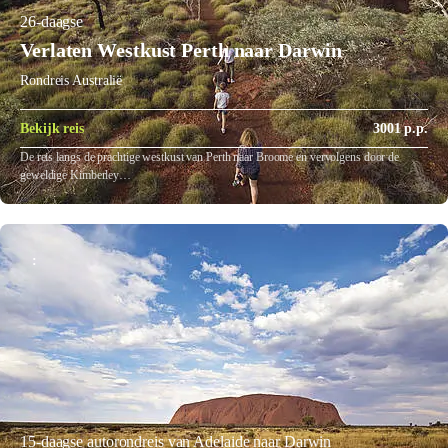
26-daagse
Verlaten Westkust Perth naar Darwin
Rondreis Australië
Bekijk reis
3001 p.p.
De reis langs de prachtige westkust van Perth naar Broome en vervolgens door de
geweldige Kimberley…
:
15-daagse autorondreis van Adelaide naar Darwin