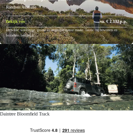
Rondreis Australië
Bekijk reis
va. € 2.132 p.p.
De wilde, weelderige, groene en ongerepte natuur maakt ´Tassie´ bij bewoners en
bezoekers heel erg g…
Daintree Bloomfield Track