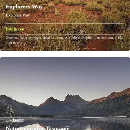
Explorers Way
Explorers Way
Bekijk reis
Deze tour laat u de hoogtepunten van South Australia en Northern Territory zien. U rijdt
door de one…
11-daagse
Natuurparadijs Tasmanië