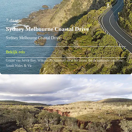
7-daagse
Sydney Melbourne Coastal Drive
Sydney Melbourne Coastal Drive
Bekijk reis
Geniet van Jervis Bay, Wilsons Promontory en al het moois dat de kustroute van New
South Wales & Vic…