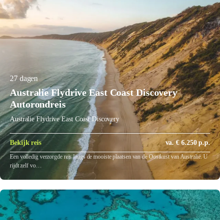
27 dagen
Australie Flydrive East Coast Discovery
Autorondreis
Australie Flydrive East Coast Discovery
Bekijk reis
va. € 6.250 p.p.
Een volledig verzorgde reis langs de mooiste plaatsen van de Oostkust van Australië. U
rijdt zelf vo…