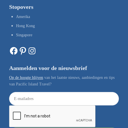
Stopovers
Amerika
Hong Kong
Singapore
Facebook
Pinterest
Instagram
Aanmelden voor de nieuwsbrief
Op de hoogte blijven
van het laatste nieuws, aanbiedingen en tips
van Pacific Island Travel?
E
-
m
a
i