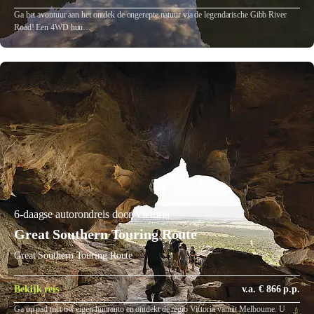
Ga het avontuur aan het ontdek de ongerepte natuur via de legendarische Gibb River
Road! Een 4WD huu…
6-daagse autorondreis door Victoria
Great Southern Touring Route
Great Southern Touring Route
Bekijk reis
v.a. € 866 p.p.
Ga op pad met uw eigen huurauto en ontdekt de regio Victoria vanuit Melbourne. U