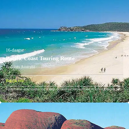
16-daagse
Pacific Coast Touring Route
Rondreis Australië
Bekijk reis
Tijdens deze autorondreis rijd u langs de oostkust van Australië en kunt u genieten van
natuur, prac…