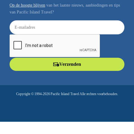
Op de hoogte blijven
van het laatste nieuws, aanbiedingen en tips
van Pacific Island Travel?
E
-
m
a
i
l
Verzenden
a
d
r
e
Copyright © 1994-2026 Pacific Island Travel Alle rechten voorbehouden.
s