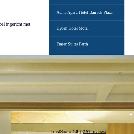
Adina Apart. Hotel Barrack Plaza
el ingericht met
Hyden Hotel Motel
Fraser Suites Perth
Travelodge Perth
Bel ons
Stuur een e-mail
Offerte aanvragen