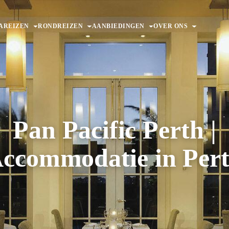
AREIZEN
RONDREIZEN
AANBIEDINGEN
OVER ONS
Pan Pacific Perth |
ccommodatie in Per