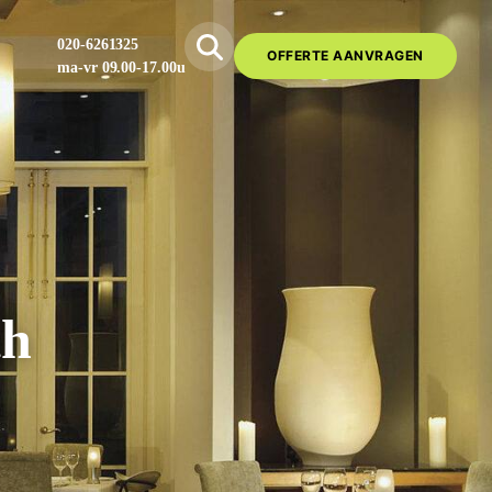
020-6261325
OFFERTE AANVRAGEN
ma-vr 09.00-17.00u
th