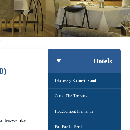
th
Hotels
0)
Discovery Rottnest Island
Como The Treasury
Hougoumont Fremantle
d buitenzwembad.
Pan Pacific Perth