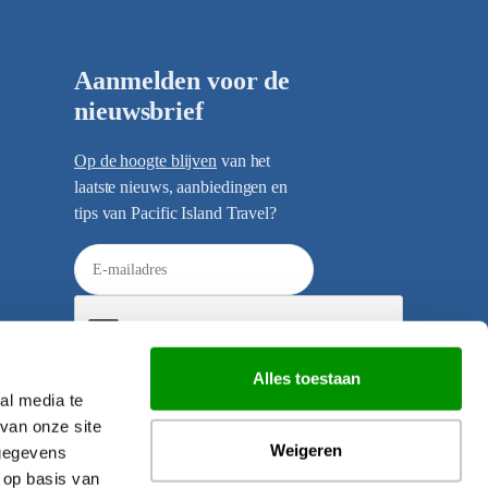
Aanmelden voor de
nieuwsbrief
Op de hoogte blijven
van het
laatste nieuws, aanbiedingen en
tips van Pacific Island Travel?
E
-
m
a
i
Alles toestaan
l
al media te
Verzenden
a
van onze site
d
Weigeren
 gegevens
r
 op basis van