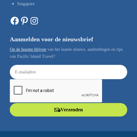
Singapore
Facebook
Pinterest
Instagram
Aanmelden voor de nieuwsbrief
Op de hoogte blijven
van het laatste nieuws, aanbiedingen en tips
van Pacific Island Travel?
E
-
m
a
i
l
Verzenden
a
d
r
e