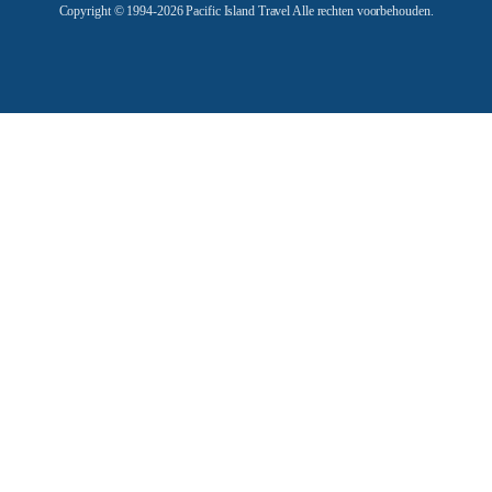
Copyright © 1994-2026 Pacific Island Travel Alle rechten voorbehouden.
s