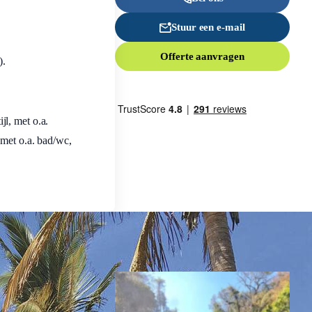
Stuur een e-mail
Offerte aanvragen
).
l, met o.a.
 met o.a. bad/wc,
Inspiratie nodig?