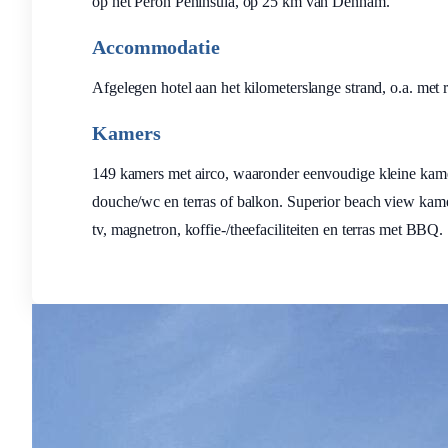
op het Peron Peninsula, op 25 km van Denham.
Accommodatie
Afgelegen hotel aan het kilometerslange strand, o.a. met 
Kamers
149 kamers met airco, waaronder eenvoudige kleine kamer
douche/wc en terras of balkon. Superior beach view kamer
tv, magnetron, koffie-/theefaciliteiten en terras met BBQ.