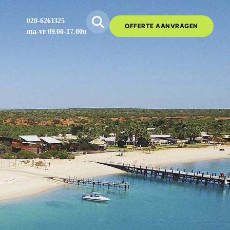
020-6261325
OFFERTE AANVRAGEN
ma-vr 09.00-17.00u