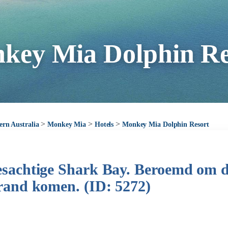
key Mia Dolphin Re
>
>
>
ern Australia
Monkey Mia
Hotels
Monkey Mia Dolphin Resort
kjesachtige Shark Bay. Beroemd om 
strand komen. (ID: 5272)