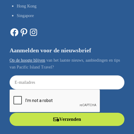
Hong Kong
Singapore
Facebook
Pinterest
Instagram
Aanmelden voor de nieuwsbrief
Op de hoogte blijven
van het laatste nieuws, aanbiedingen en tips
van Pacific Island Travel?
E
-
m
a
i
l
Verzenden
a
d