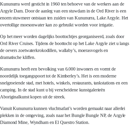
Kununurra werd gesticht in 1960 ten behoeve van de werkers aan de
Argyle Dam. Door de aanleg van een stuwdam in de Ord River is een
enorm stuwmeer ontstaan ten zuiden van Kununurra, Lake Argyle. Het
overtollige moesonwater kan zo gebruikt worden voor irrigatie.
Op het meer worden dagelijks boottochtjes georganiseerd, zoals door
Ord River Cruises. Tijdens de boottocht op het Lake Argyle ziet u langs
de oevers zoetwaterkrokodillen, wallaby’s, moerasvogels en
dramatische kliffen.
Kununurra heeft een bevolking van 6.000 inwoners en vormt de
noordelijk toegangspoort tot de Kimberley’s. Het is een moderne
snelgroeiende stad, met hotels, winkels, restaurants, tankstations en een
camping. In de stad kunt u bij verscheidene kunstgalerieën
Aboriginalkunst kopen uit de streek.
Vanuit Kununurra kunnen vluchtsafari’s worden gemaakt naar allerlei
plekken in de omgeving, zoals naar het Bungle Bungle NP, de Argyle
Diamond Mine, Wyndham en El Questro Station.