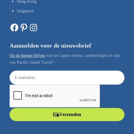
Hong Kong
Singapore
Facebook
Pinterest
Instagram
Aanmelden voor de nieuwsbrief
Op de hoogte blijven
van het laatste nieuws, aanbiedingen en tips
van Pacific Island Travel?
E
-
m
a
i
l
Verzenden
a
d
r