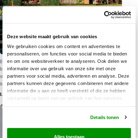
El Questro Homestead |
Deze website maakt gebruik van cookies
Accommodatie in De Kimberley
We gebruiken cookies om content en advertenties te
personaliseren, om functies voor social media te bieden
en om ons websiteverkeer te analyseren. Ook delen we
Een luxueuze homestead voor veeleisende reizigers. De
informatie over uw gebruik van onze site met onze
homestead ligt in een van de meest afgelegen en mooiste
partners voor social media, adverteren en analyse. Deze
streken van Australië, de Kimberley regio. Klik hier voor meer
partners kunnen deze gegevens combineren met andere
informatie.
informatie die u aan ze heeft verstrekt of die ze hebben
LEES MEER
verzameld op basis van uw gebruik van hun services.
Details tonen
Alles toestaan