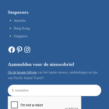
Stopovers
Amerika
Hong Kong
Singapore
Facebook
Pinterest
Instagram
Aanmelden voor de nieuwsbrief
Op de hoogte blijven
van het laatste nieuws, aanbiedingen en tips
van Pacific Island Travel?
E
-
m
a