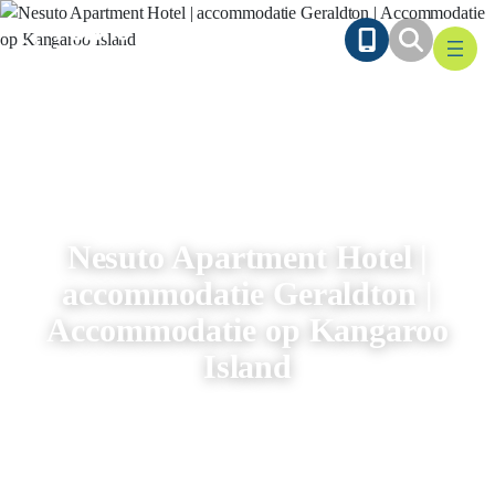
Ga
naar
de
inhoud
Nesuto Apartment Hotel |
accommodatie Geraldton |
Accommodatie op Kangaroo
Island