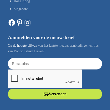
Hong Kong
Singapore
Facebook
Pinterest
Instagram
Aanmelden voor de nieuwsbrief
Op de hoogte blijven
van het laatste nieuws, aanbiedingen en tips
van Pacific Island Travel?
E
-
m
a
i
l
Verzenden
a
d
r