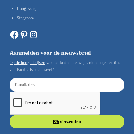
Hong Kong
Singapore
Facebook
Pinterest
Instagram
Aanmelden voor de nieuwsbrief
Op de hoogte blijven
van het laatste nieuws, aanbiedingen en tips
van Pacific Island Travel?
E
-
m
a
i
l
Verzenden
a
d