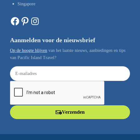
Singapore
Facebook
Pinterest
Instagram
Aanmelden voor de nieuwsbrief
Op de hoogte blijven
van het laatste nieuws, aanbiedingen en tips
van Pacific Island Travel?
E
-
m
a
i
l
Verzenden
a
d
r
e