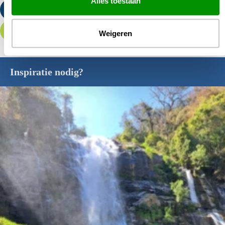
Alles toestaan
Stuur een e-mail
Offerte aanvragen
Weigeren
Inspiratie nodig?