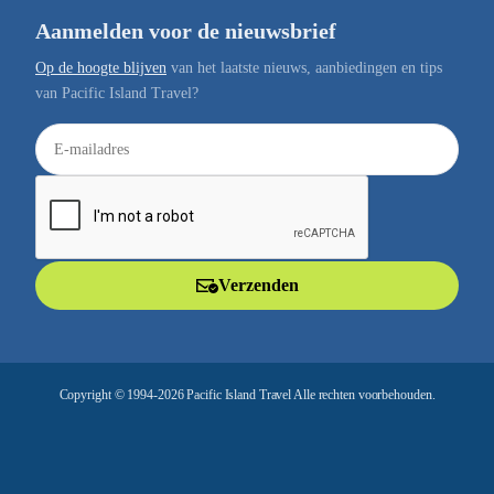
Aanmelden voor de nieuwsbrief
Op de hoogte blijven
van het laatste nieuws, aanbiedingen en tips
van Pacific Island Travel?
E
-
m
a
i
l
Verzenden
a
d
r
e
Copyright © 1994-2026 Pacific Island Travel Alle rechten voorbehouden.
s