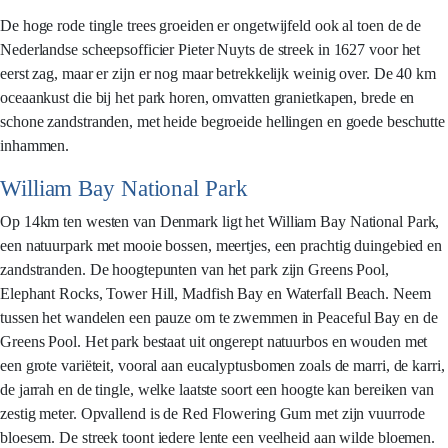
De hoge rode tingle trees groeiden er ongetwijfeld ook al toen de de
Nederlandse scheepsofficier Pieter Nuyts de streek in 1627 voor het
eerst zag, maar er zijn er nog maar betrekkelijk weinig over. De 40 km
oceaankust die bij het park horen, omvatten granietkapen, brede en
schone zandstranden, met heide begroeide hellingen en goede beschutte
inhammen.
William Bay National Park
Op 14km ten westen van Denmark ligt het William Bay National Park,
een natuurpark met mooie bossen, meertjes, een prachtig duingebied en
zandstranden. De hoogtepunten van het park zijn Greens Pool,
Elephant Rocks, Tower Hill, Madfish Bay en Waterfall Beach. Neem
tussen het wandelen een pauze om te zwemmen in Peaceful Bay en de
Greens Pool. Het park bestaat uit ongerept natuurbos en wouden met
een grote variëteit, vooral aan eucalyptusbomen zoals de marri, de karri,
de jarrah en de tingle, welke laatste soort een hoogte kan bereiken van
zestig meter. Opvallend is de Red Flowering Gum met zijn vuurrode
bloesem. De streek toont iedere lente een veelheid aan wilde bloemen.