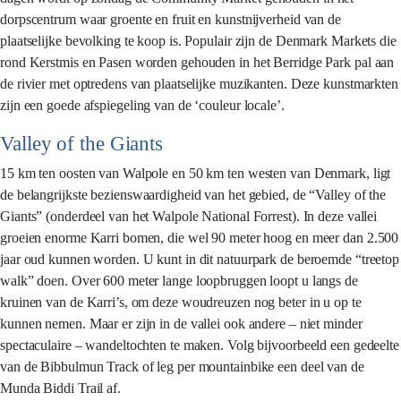
dorpscentrum waar groente en fruit en kunstnijverheid van de
plaatselijke bevolking te koop is. Populair zijn de Denmark Markets die
rond Kerstmis en Pasen worden gehouden in het Berridge Park pal aan
de rivier met optredens van plaatselijke muzikanten. Deze kunstmarkten
zijn een goede afspiegeling van de ‘couleur locale’.
Valley of the Giants
15 km ten oosten van Walpole en 50 km ten westen van Denmark, ligt
de belangrijkste bezienswaardigheid van het gebied, de “Valley of the
Giants” (onderdeel van het Walpole National Forrest). In deze vallei
groeien enorme Karri bomen, die wel 90 meter hoog en meer dan 2.500
jaar oud kunnen worden. U kunt in dit natuurpark de beroemde “treetop
walk” doen. Over 600 meter lange loopbruggen loopt u langs de
kruinen van de Karri’s, om deze woudreuzen nog beter in u op te
kunnen nemen. Maar er zijn in de vallei ook andere – niet minder
spectaculaire – wandeltochten te maken. Volg bijvoorbeeld een gedeelte
van de Bibbulmun Track of leg per mountainbike een deel van de
Munda Biddi Trail af.