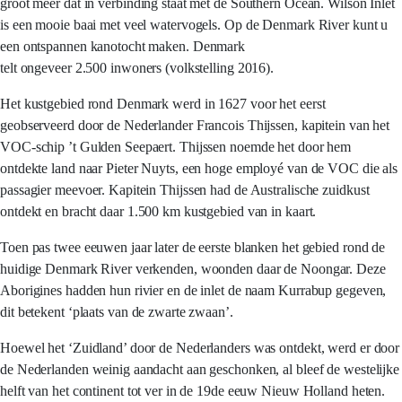
groot meer dat in verbinding staat met de Southern Ocean. Wilson Inlet
is een mooie baai met veel watervogels. Op de Denmark River kunt u
een ontspannen kanotocht maken. Denmark
telt ongeveer 2.500 inwoners (volkstelling 2016).
Het kustgebied rond Denmark werd in 1627 voor het eerst
geobserveerd door de Nederlander Francois Thijssen, kapitein van het
VOC-schip ’t Gulden Seepaert. Thijssen noemde het door hem
ontdekte land naar Pieter Nuyts, een hoge employé van de VOC die als
passagier meevoer. Kapitein Thijssen had de Australische zuidkust
ontdekt en bracht daar 1.500 km kustgebied van in kaart.
Toen pas twee eeuwen jaar later de eerste blanken het gebied rond de
huidige Denmark River verkenden, woonden daar de Noongar. Deze
Aborigines hadden hun rivier en de inlet de naam Kurrabup gegeven,
dit betekent ‘plaats van de zwarte zwaan’.
Hoewel het ‘Zuidland’ door de Nederlanders was ontdekt, werd er door
de Nederlanden weinig aandacht aan geschonken, al bleef de westelijke
helft van het continent tot ver in de 19de eeuw Nieuw Holland heten.