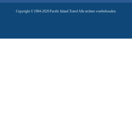
e
Copyright © 1994-2026 Pacific Island Travel Alle rechten voorbehouden.
s