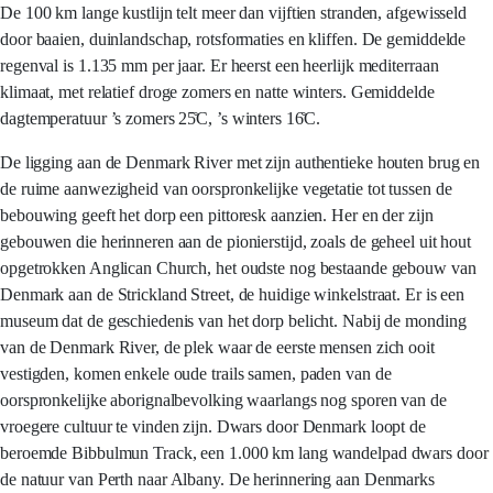
De 100 km lange kustlijn telt meer dan vijftien stranden, afgewisseld
door baaien, duinlandschap, rotsformaties en kliffen. De gemiddelde
regenval is 1.135 mm per jaar. Er heerst een heerlijk mediterraan
klimaat, met relatief droge zomers en natte winters. Gemiddelde
dagtemperatuur ’s zomers 25̊C, ’s winters 16̊C.
De ligging aan de Denmark River met zijn authentieke houten brug en
de ruime aanwezigheid van oorspronkelijke vegetatie tot tussen de
bebouwing geeft het dorp een pittoresk aanzien. Her en der zijn
gebouwen die herinneren aan de pionierstijd, zoals de geheel uit hout
opgetrokken Anglican Church, het oudste nog bestaande gebouw van
Denmark aan de Strickland Street, de huidige winkelstraat. Er is een
museum dat de geschiedenis van het dorp belicht. Nabij de monding
van de Denmark River, de plek waar de eerste mensen zich ooit
vestigden, komen enkele oude trails samen, paden van de
oorspronkelijke aborignalbevolking waarlangs nog sporen van de
vroegere cultuur te vinden zijn. Dwars door Denmark loopt de
beroemde Bibbulmun Track, een 1.000 km lang wandelpad dwars door
de natuur van Perth naar Albany. De herinnering aan Denmarks