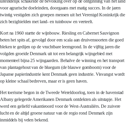
uiteindelijk schakelde de bevolking over op de ontginning van het land
voor agrarische doeleinden, doorgaans met matig succes. In de jaren
twintig vestigden zich groepen mensen uit het Verenigd Koninkrijk die
zich bezighielden met land- en tuinbouw en veeteelt.
Kort na 1960 startte de wijnbouw. Riesling en Cabernet Sauvignon
beten het spits af, gevolgd door een scala aan druivensoorten die goed
bleken te gedijen op de vruchtbare leemgrond. In de vijftig jaren die
volgden groeide Denmark uit tot een belangrijk wijngebied met
momenteel bijna 25 wijngaarden. Behalve de winning en het transport
van plantagehout van de bluegum (de blauwe gomboom) voor de
Japanse papierindustrie kent Denmark geen industrie. Visvangst wordt
op kleine schaal bedreven, maar er is geen haven.
Het toerisme begon in de Tweede Wereldoorlog, toen in de havenstad
Albany gelegerde Amerikanen Denmark ontdekten als uitstapje. Het
werd een geliefd vakantieoord voor de West-Australiërs. De zuivere
lucht en de altijd groene natuur van de regio rond Denmark zijn
inmiddels bij velen bekend.