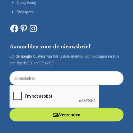
Hong Kong
Singapore
Facebook
Pinterest
Instagram
Aanmelden voor de nieuwsbrief
Op de hoogte blijven
van het laatste nieuws, aanbiedingen en tips
van Pacific Island Travel?
E
-
m
a
i
l
Verzenden
a
d
r