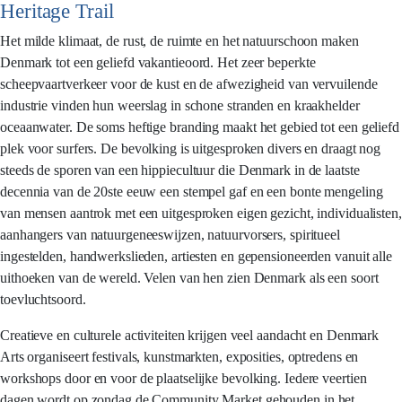
Heritage Trail
Het milde klimaat, de rust, de ruimte en het natuurschoon maken
Denmark tot een geliefd vakantieoord. Het zeer beperkte
scheepvaartverkeer voor de kust en de afwezigheid van vervuilende
industrie vinden hun weerslag in schone stranden en kraakhelder
oceaanwater. De soms heftige branding maakt het gebied tot een geliefd
plek voor surfers. De bevolking is uitgesproken divers en draagt nog
steeds de sporen van een hippiecultuur die Denmark in de laatste
decennia van de 20ste eeuw een stempel gaf en een bonte mengeling
van mensen aantrok met een uitgesproken eigen gezicht, individualisten,
aanhangers van natuurgeneeswijzen, natuurvorsers, spiritueel
ingestelden, handwerkslieden, artiesten en gepensioneerden vanuit alle
uithoeken van de wereld. Velen van hen zien Denmark als een soort
toevluchtsoord.
Creatieve en culturele activiteiten krijgen veel aandacht en Denmark
Arts organiseert festivals, kunstmarkten, exposities, optredens en
workshops door en voor de plaatselijke bevolking. Iedere veertien
dagen wordt op zondag de Community Market gehouden in het