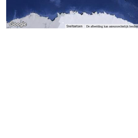
Sneltoetsen
De afbeelding kan auteursrechtelijk besche