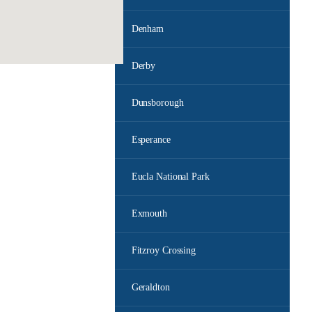
Denham
Derby
Dunsborough
Esperance
Eucla National Park
Exmouth
Fitzroy Crossing
Geraldton