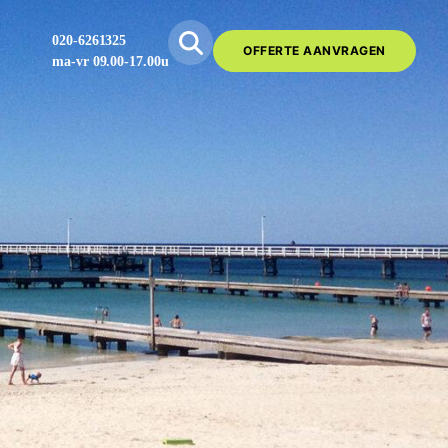
020-6261325
OFFERTE AANVRAGEN
ma-vr 09.00-17.00u