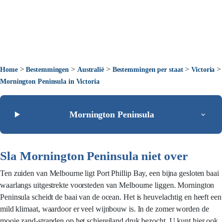
>
>
>
>
>
Home
Bestemmingen
Australië
Bestemmingen per staat
Victoria
Mornington Peninsula in Victoria
Mornington Peninsula
Sla Mornington Peninsula niet over
Ten zuiden van Melbourne ligt Port Phillip Bay, een bijna gesloten baai
waarlangs uitgestrekte voorsteden van Melbourne liggen. Mornington
Peninsula scheidt de baai van de ocean. Het is heuvelachtig en heeft een
mild klimaat, waardoor er veel wijnbouw is. In de zomer worden de
mooie zand-stranden op het schiereiland druk bezocht. U kunt hier ook