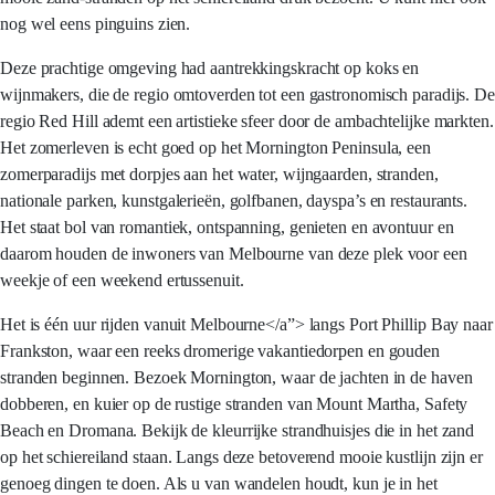
nog wel eens pinguins zien.
Deze prachtige omgeving had aantrekkingskracht op koks en
wijnmakers, die de regio omtoverden tot een gastronomisch paradijs. De
regio Red Hill ademt een artistieke sfeer door de ambachtelijke markten.
Het zomerleven is echt goed op het Mornington Peninsula, een
zomerparadijs met dorpjes aan het water, wijngaarden, stranden,
nationale parken, kunstgalerieën, golfbanen, dayspa’s en restaurants.
Het staat bol van romantiek, ontspanning, genieten en avontuur en
daarom houden de inwoners van Melbourne van deze plek voor een
weekje of een weekend ertussenuit.
Het is één uur rijden vanuit Melbourne</a”> langs Port Phillip Bay naar
Frankston, waar een reeks dromerige vakantiedorpen en gouden
stranden beginnen. Bezoek Mornington, waar de jachten in de haven
dobberen, en kuier op de rustige stranden van Mount Martha, Safety
Beach en Dromana. Bekijk de kleurrijke strandhuisjes die in het zand
op het schiereiland staan. Langs deze betoverend mooie kustlijn zijn er
genoeg dingen te doen. Als u van wandelen houdt, kun je in het