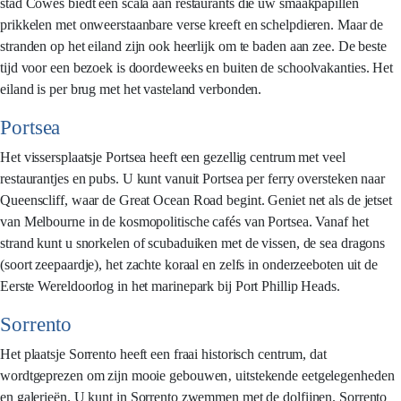
stad Cowes biedt een scala aan restaurants die uw smaakpapillen
prikkelen met onweerstaanbare verse kreeft en schelpdieren. Maar de
stranden op het eiland zijn ook heerlijk om te baden aan zee. De beste
tijd voor een bezoek is doordeweeks en buiten de schoolvakanties. Het
eiland is per brug met het vasteland verbonden.
Portsea
Het vissersplaatsje Portsea heeft een gezellig centrum met veel
restaurantjes en pubs. U kunt vanuit Portsea per ferry oversteken naar
Queenscliff, waar de Great Ocean Road begint. Geniet net als de jetset
van Melbourne in de kosmopolitische cafés van Portsea. Vanaf het
strand kunt u snorkelen of scubaduiken met de vissen, de sea dragons
(soort zeepaardje), het zachte koraal en zelfs in onderzeeboten uit de
Eerste Wereldoorlog in het marinepark bij Port Phillip Heads.
Sorrento
Het plaatsje Sorrento heeft een fraai historisch centrum, dat
wordtgeprezen om zijn mooie gebouwen‚ uitstekende eetgelegenheden
en galerieën. U kunt in Sorrento zwemmen met de dolfijnen. Sorrento