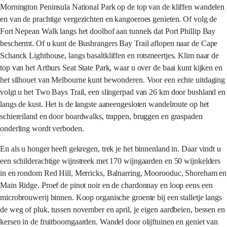
Mornington Peninsula National Park op de top van de kliffen wandelen
en van de prachtige vergezichten en kangoeroes genieten. Of volg de
Fort Nepean Walk langs het doolhof aan tunnels dat Port Phillip Bay
beschermt. Of u kunt de Bushrangers Bay Trail aflopen naar de Cape
Schanck Lighthouse, langs basaltkliffen en rotsmeertjes. Klim naar de
top van het Arthurs Seat State Park, waar u over de baai kunt kijken en
het silhouet van Melbourne kunt bewonderen. Voor een echte uitdaging
volgt u het Two Bays Trail, een slingerpad van 26 km door bushland en
langs de kust. Het is de langste aaneengesloten wandelroute op het
schiereiland en door boardwalks, trappen, bruggen en graspaden
onderling wordt verboden.
En als u honger heeft gekregen, trek je het binnenland in. Daar vindt u
een schilderachtige wijnstreek met 170 wijngaarden en 50 wijnkelders
in en rondom Red Hill, Merricks, Balnarring, Moorooduc, Shoreham en
Main Ridge. Proef de pinot noir en de chardonnay en loop eens een
microbrouwerij binnen. Koop organische groente bij een stalletje langs
de weg of pluk, tussen november en april, je eigen aardbeien, bessen en
kersen in de fruitboomgaarden. Wandel door olijftuinen en geniet van