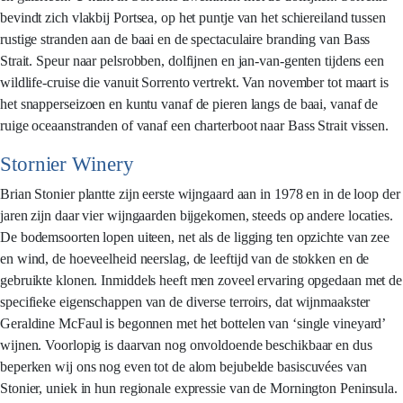
bevindt zich vlakbij Portsea, op het puntje van het schiereiland tussen
rustige stranden aan de baai en de spectaculaire branding van Bass
Strait. Speur naar pelsrobben, dolfijnen en jan-van-genten tijdens een
wildlife-cruise die vanuit Sorrento vertrekt. Van november tot maart is
het snapperseizoen en kuntu vanaf de pieren langs de baai, vanaf de
ruige oceaanstranden of vanaf een charterboot naar Bass Strait vissen.
Stornier Winery
Brian Stonier plantte zijn eerste wijngaard aan in 1978 en in de loop der
jaren zijn daar vier wijngaarden bijgekomen, steeds op andere locaties.
De bodemsoorten lopen uiteen, net als de ligging ten opzichte van zee
en wind, de hoeveelheid neerslag, de leeftijd van de stokken en de
gebruikte klonen. Inmiddels heeft men zoveel ervaring opgedaan met de
specifieke eigenschappen van de diverse terroirs, dat wijnmaakster
Geraldine McFaul is begonnen met het bottelen van ‘single vineyard’
wijnen. Voorlopig is daarvan nog onvoldoende beschikbaar en dus
beperken wij ons nog even tot de alom bejubelde basiscuvées van
Stonier, uniek in hun regionale expressie van de Mornington Peninsula.