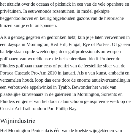
het uitzicht over de oceaan of picknick in een van de vele openbare en
privétuinen. In eeuwenoude rozentuinen, in model geknipte
heggendoolhoven en keurig bijgehouden gazons van de historische
huizen kun je echt ontspannen.
Als u genoeg gegeten en gedronken hebt, kun je je laten verwennen in
een dayspa in Mornington, Red Hill, Fingal, Rye of Portsea. Of ga een
balletje slaan op de weelderige, door golfprofessionals ontworpen
golfbanen van wereldklasse die het schiereiland biedt. Probeer de
Flinders golfbaan maar eens of geniet van de feestelijke sfeer van de
Portsea Cascade Pro-Am 2010 in januari. Als u van kunst, ambacht en
verzamelen houdt, loop dan eens door de enorme antiekverzameling in
een verbouwde appelwinkel in Tyabb. Bewonder het werk van
plaatselijke kunstenaars in de galerieën in Mornington, Sorrento en
Flinders en geniet van het door natuurschoon geïnspireerde werk op de
Coastal Art Trail rondom Port Phillip Bay.
Wijnindustrie
Het Mornington Peninsula is één van de koelste wijngebieden van