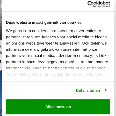
Clarion Suites Gateway |
Deze website maakt gebruik van cookies
Accommodatie in Melbourne
We gebruiken cookies om content en advertenties te
personaliseren, om functies voor social media te bieden
en om ons websiteverkeer te analyseren. Ook delen we
Clarion Suites Gateway is een modern appartementencomplex
informatie over uw gebruik van onze site met onze
in Melbourne. klik hier voor meer informatie.
partners voor social media, adverteren en analyse. Deze
partners kunnen deze gegevens combineren met andere
LEES MEER
informatie die u aan ze heeft verstrekt of die ze hebben
verzameld op basis van uw gebruik van hun services.
Details tonen
Alles toestaan