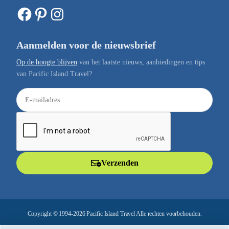
Facebook
Pinterest
Instagram
Aanmelden voor de nieuwsbrief
Op de hoogte blijven
van het laatste nieuws, aanbiedingen en tips
van Pacific Island Travel?
E
-
m
a
i
l
Verzenden
a
d
r
e
Copyright © 1994-2026 Pacific Island Travel Alle rechten voorbehouden.
s