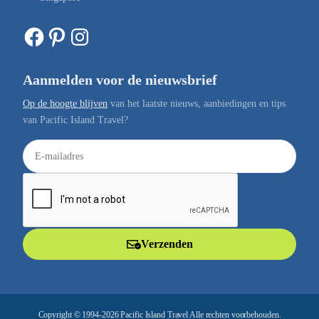
Facebook
Pinterest
Instagram
Aanmelden voor de nieuwsbrief
Op de hoogte blijven
van het laatste nieuws, aanbiedingen en tips
van Pacific Island Travel?
E
-
m
a
i
l
Verzenden
a
d
r
e
Copyright © 1994-2026 Pacific Island Travel Alle rechten voorbehouden.
s