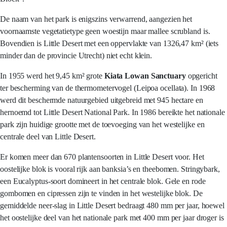
De naam van het park is enigszins verwarrend, aangezien het
voornaamste vegetatietype geen woestijn maar mallee scrubland is.
Bovendien is Little Desert met een oppervlakte van 1326,47 km² (iets
minder dan de provincie Utrecht) niet echt klein.
In 1955 werd het 9,45 km² grote
Kiata Lowan Sanctuary
opgericht
ter bescherming van de thermometervogel (Leipoa ocellata). In 1968
werd dit beschermde natuurgebied uitgebreid met 945 hectare en
hernoemd tot Little Desert National Park. In 1986 bereikte het nationale
park zijn huidige grootte met de toevoeging van het westelijke en
centrale deel van Little Desert.
Er komen meer dan 670 plantensoorten in Little Desert voor. Het
oostelijke blok is vooral rijk aan banksia’s en theebomen. Stringybark,
een Eucalyptus-soort domineert in het centrale blok. Gele en rode
gombomen en cipressen zijn te vinden in het westelijke blok. De
gemiddelde neer-slag in Little Desert bedraagt 480 mm per jaar, hoewel
het oostelijke deel van het nationale park met 400 mm per jaar droger is