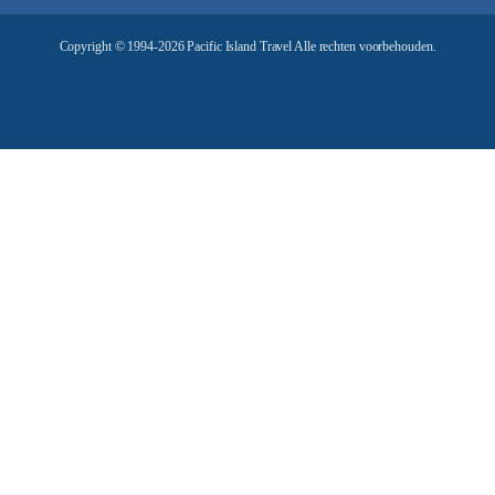
e
Copyright © 1994-2026 Pacific Island Travel Alle rechten voorbehouden.
s