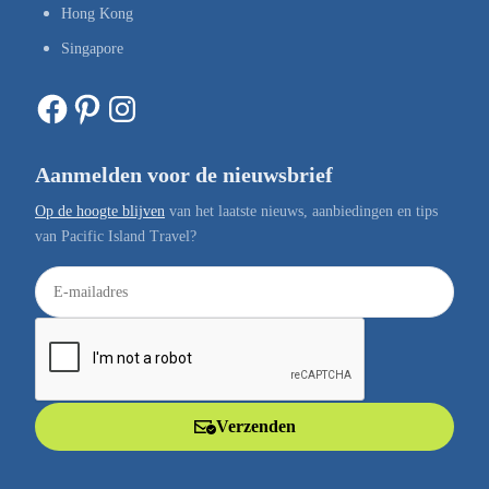
Hong Kong
Singapore
Facebook
Pinterest
Instagram
Aanmelden voor de nieuwsbrief
Op de hoogte blijven
van het laatste nieuws, aanbiedingen en tips
van Pacific Island Travel?
E
-
m
a
i
l
Verzenden
a
d
r