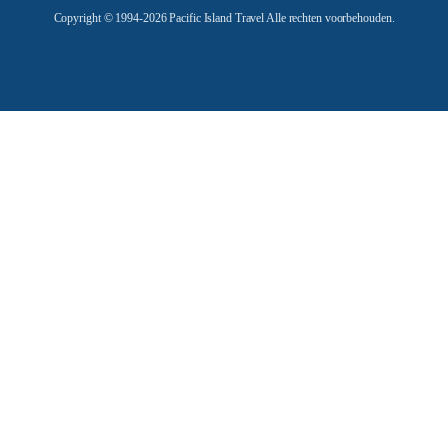
Copyright © 1994-2026 Pacific Island Travel Alle rechten voorbehouden.
s