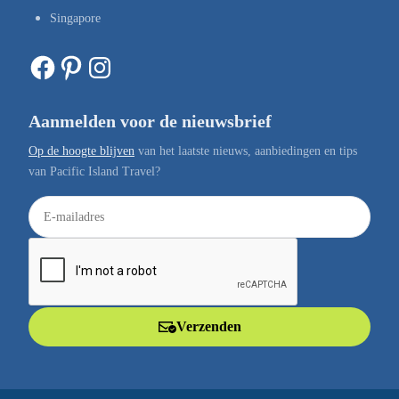
Singapore
Facebook
Pinterest
Instagram
Aanmelden voor de nieuwsbrief
Op de hoogte blijven
van het laatste nieuws, aanbiedingen en tips
van Pacific Island Travel?
E
-
m
a
i
l
Verzenden
a
d
r
e