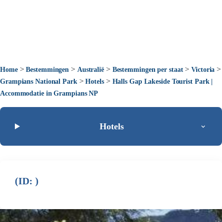
>
>
>
>
>
Home
Bestemmingen
Australië
Bestemmingen per staat
Victoria
>
>
Grampians National Park
Hotels
Halls Gap Lakeside Tourist Park |
Accommodatie in Grampians NP
Hotels
(ID: )