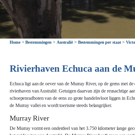
>
>
>
>
Home
Bestemmingen
Australië
Bestemmingen per staat
Victo
Rivierhaven Echuca aan de M
Echuca ligt aan de oever van de Murray River, op de grens met de
rivierhaven van Australië. Getuigen daarvan zijn de reusachtige a
schoepenradboten van de eens zo grote handelsvloot liggen in Echu
de Murray vallei en wordt toerisme steeds belangrijker.
Murray River
De Murray vormt een onderdeel van het 3.750 kilometer lange gecom