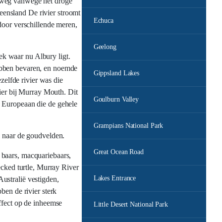
erweg vanwege het droge
ensland De rivier stroomt
Echuca
door verschillende meren,
Geelong
k waar nu Albury ligt.
hebben bevaren, en noemde
Gippsland Lakes
zelfde rivier was die
vier bij Murray Mouth. Dit
Goulburn Valley
e Europeaan die de gehele
Grampians National Park
l naar de goudvelden.
Great Ocean Road
 baars, macquariebaars,
ecked turtle, Murray River
Lakes Entrance
ustralië vestigden,
ben de rivier sterk
ffect op de inheemse
Little Desert National Park