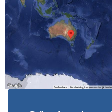
Sneltoetsen
De afbeelding kan auteursrechtelijk besche