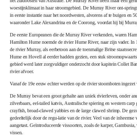
het zuidoosten van Australië. De Murray River heeft maar een ge
woestijnklimaat in haar stroomgebied. De Murray River ont-spring
in eerste instantie naar het noordwesten, alvorens af te buigen en
waaronder Lake Alexandrina en de Coorong, voordat hij bij Murra
De eerste Europeanen die de Murray River verkenden, waren Hamilt
Hamilton Hume noemde de rivier Hume River, naar zijn vader. In 1
de rivier Murray, als eerbetoon aan de toenmalige Britse staatssecre
Hume en Hovell al eerder hadden gezien, een stuk stroomopwaarts. S
gebied werd later zorgvuldiger onderzocht door kapitein Collet B
rivier afvoer.
Vanaf de 19e eeuw echter werden op de rivier stoomboten ingezet v
De Murray bevat een groot gehalte aan uniek rivierleven, onder a
zilverbaars, eel-tailed katvis, Australische spiering en western c
crayfish, broad-clawed yabbies en de large clawed shrimp. De gezo
gedeeltelijk door de regu-latie van de rivier. Veel van de inheems
aangetast. Geïntroduceerde vissoorten, zoals de karper, Gambusia, 
vissen.