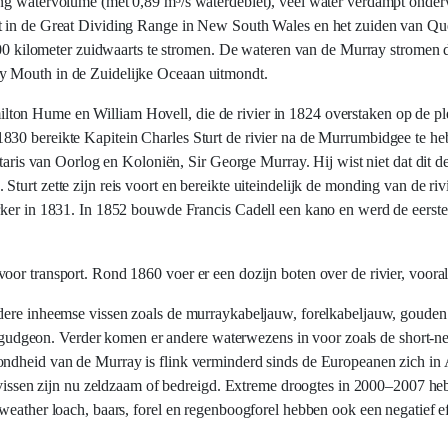
ring watervolume (met 0,89 m³/s waterdebiet), veel water verdampt ond
t in de Great Dividing Range in New South Wales en het zuiden van Que
 500 kilometer zuidwaarts te stromen. De wateren van de Murray stromen 
y Mouth in de Zuidelijke Oceaan uitmondt.
on Hume en William Hovell, die de rivier in 1824 overstaken op de ple
830 bereikte Kapitein Charles Sturt de rivier na de Murrumbidgee te 
taris van Oorlog en Koloniën, Sir George Murray. Hij wist niet dat dit de
turt zette zijn reis voort en bereikte uiteindelijk de monding van de ri
arker in 1831. In 1852 bouwde Francis Cadell een kano en werd de eerst
oor transport. Rond 1860 voer er een dozijn boten over de rivier, voora
ndere inheemse vissen zoals de murraykabeljauw, forelkabeljauw, gouden
arp gudgeon. Verder komen er andere waterwezens in voor zoals de short-n
ndheid van de Murray is flink verminderd sinds de Europeanen zich in A
e vissen zijn nu zeldzaam of bedreigd. Extreme droogtes in 2000–2007 heb
weather loach, baars, forel en regenboogforel hebben ook een negatief e