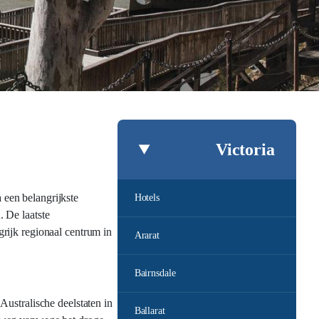
Victoria
een belangrijkste
Hotels
 De laatste
rijk regionaal centrum in
Ararat
Bairnsdale
Australische deelstaten in
Ballarat