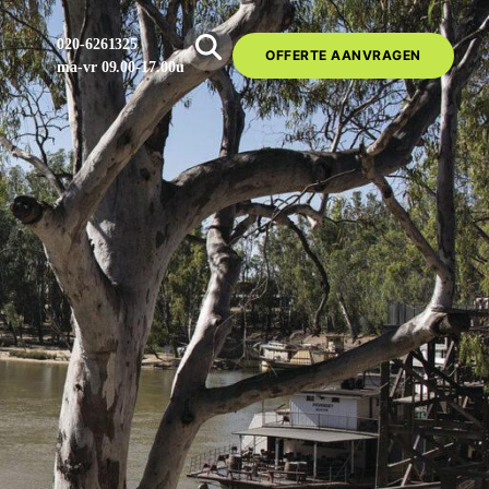
020-6261325
OFFERTE AANVRAGEN
ma-vr 09.00-17.00u