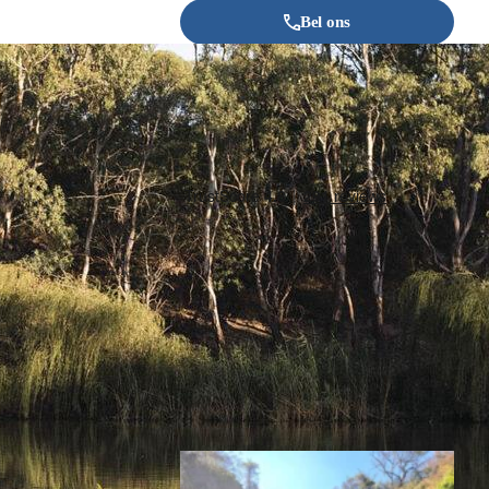
Bel ons
Stuur een e-mail
Offerte aanvragen
Inspiratie nodig?