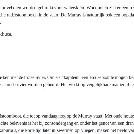
ine privéboten worden gebruikt voor waterskiën. Woonboten zijn er een b
sche raderstoomboten in de vaart. De Murray is natuurlijk ook een popula
.
Echuca.
ken met de trotse rivier. Om als “kapitein” een Houseboat te mogen best
jes aan de rivier worden gehuurd. Het werkt op vergelijkbare manier als 
adstoomboot, die tot op vandaag nog op de Murray vaart. Met oude hout
chte belevenis is het bij zonsondergang en onder het genot van een dran
aburra’s, die korte tijd later in zwermen op-vliegen, maken het beeld v