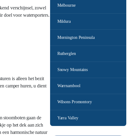
Melbourne
ekend verschijnsel, zowel
ir doel voor watersporters.
Mildura
Mornington Peninsula
Rutherglen
Snowy Mountains
uren is alleen het bezit
een camper huren, u dient
Warrnambool
Wilsons Promontory
en stoomboten gaan de
Yarra Valley
kje op het dek aan zich
an een harmonische natuur