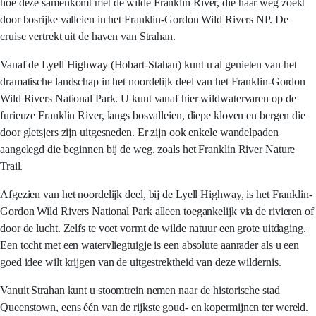
hoe deze samenkomt met de wilde Franklin River, die haar weg zoekt
door bosrijke valleien in het Franklin-Gordon Wild Rivers NP. De
cruise vertrekt uit de haven van Strahan.
Vanaf de Lyell Highway (Hobart-Stahan) kunt u al genieten van het
dramatische landschap in het noordelijk deel van het Franklin-Gordon
Wild Rivers National Park. U kunt vanaf hier wildwatervaren op de
furieuze Franklin River, langs bosvalleien, diepe kloven en bergen die
door gletsjers zijn uitgesneden. Er zijn ook enkele wandelpaden
aangelegd die beginnen bij de weg, zoals het Franklin River Nature
Trail.
Afgezien van het noordelijk deel, bij de Lyell Highway, is het Franklin-
Gordon Wild Rivers National Park alleen toegankelijk via de rivieren of
door de lucht. Zelfs te voet vormt de wilde natuur een grote uitdaging.
Een tocht met een watervliegtuigje is een absolute aanrader als u een
goed idee wilt krijgen van de uitgestrektheid van deze wildernis.
Vanuit Strahan kunt u stoomtrein nemen naar de historische stad
Queenstown, eens één van de rijkste goud- en kopermijnen ter wereld.