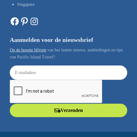
Singapore
Facebook
Pinterest
Instagram
Aanmelden voor de nieuwsbrief
Op de hoogte blijven
van het laatste nieuws, aanbiedingen en tips
van Pacific Island Travel?
E
-
m
a
i
l
Verzenden
a
d
r
e