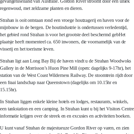
gevangeniseiland van Australië. Gordon River stroomt door een uniek
regenwoud, met zeldzame planten en dieren.
Strahan is ooit ontstaan rond een vroege houtzagerij en haven voor de
mijnbouw in de bergen. De houtindustrie is ondertussen verledentijd,
het gebied rond Strahan is voor het grootste deel beschermd gebHet
plaatsje heeft momenteel ca. 650 inwoners, die voornamelijk van de
visserij en het toerisme leven.
Strahan ligt aan Long Bay Bij de haven vindt u de Strahan Woodwoks
Gallery in de Morrisson’s Huon Pine Mill (open: dagelijks 9-17hr), het
station van de West Coast Wilderness Railway. De stoomtrein rijdt door
een fraai landschap naar Queenstown (dagelijks om 10.15hr en
15.15hr).
In Strahan liggen enkele kleine hotels en lodges, restaurants, winkels,
een tankstation en een camping. In Strahan kunt u bij het Visitors Centre
informatie krijgen over de streek en en excusies en activiteiten boeken.
U kunt vanaf Strahan de majestueuze Gordon River op varen, en zien