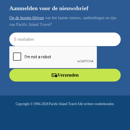
Aanmelden voor de nieuwsbrief
Op de hoogte blijven
van het laatste nieuws, aanbiedingen en tips
van Pacific Island Travel?
E
-
m
a
i
l
Verzenden
a
d
r
e
Copyright © 1994-2026 Pacific Island Travel Alle rechten voorbehouden.
s