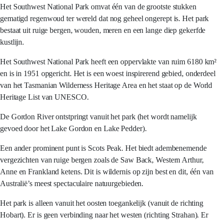
Het Southwest National Park omvat één van de grootste stukken
gematigd regenwoud ter wereld dat nog geheel ongerept is. Het park
bestaat uit ruige bergen, wouden, meren en een lange diep gekerfde
kustlijn.
Het Southwest National Park heeft een oppervlakte van ruim 6180 km²
en is in 1951 opgericht. Het is een woest inspirerend gebied, onderdeel
van het Tasmanian Wilderness Heritage Area en het staat op de World
Heritage List van UNESCO.
De Gordon River ontstpringt vanuit het park (het wordt namelijk
gevoed door het Lake Gordon en Lake Pedder).
Een ander prominent punt is Scots Peak. Het biedt adembenemende
vergezichten van ruige bergen zoals de Saw Back, Western Arthur,
Anne en Frankland ketens. Dit is wildernis op zijn best en dit, één van
Australië’s meest spectaculaire natuurgebieden.
Het park is alleen vanuit het oosten toegankelijk (vanuit de richting
Hobart). Er is geen verbinding naar het westen (richting Strahan). Er