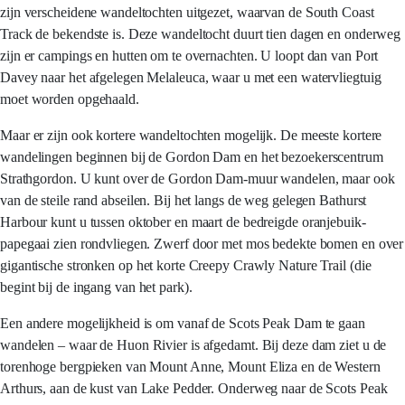
zijn verscheidene wandeltochten uitgezet, waarvan de South Coast
Track de bekendste is. Deze wandeltocht duurt tien dagen en onderweg
zijn er campings en hutten om te overnachten. U loopt dan van Port
Davey naar het afgelegen Melaleuca, waar u met een watervliegtuig
moet worden opgehaald.
Maar er zijn ook kortere wandeltochten mogelijk. De meeste kortere
wandelingen beginnen bij de Gordon Dam en het bezoekerscentrum
Strathgordon. U kunt over de Gordon Dam-muur wandelen, maar ook
van de steile rand abseilen. Bij het langs de weg gelegen Bathurst
Harbour kunt u tussen oktober en maart de bedreigde oranjebuik-
papegaai zien rondvliegen. Zwerf door met mos bedekte bomen en over
gigantische stronken op het korte Creepy Crawly Nature Trail (die
begint bij de ingang van het park).
Een andere mogelijkheid is om vanaf de Scots Peak Dam te gaan
wandelen – waar de Huon Rivier is afgedamt. Bij deze dam ziet u de
torenhoge bergpieken van Mount Anne, Mount Eliza en de Western
Arthurs, aan de kust van Lake Pedder. Onderweg naar de Scots Peak