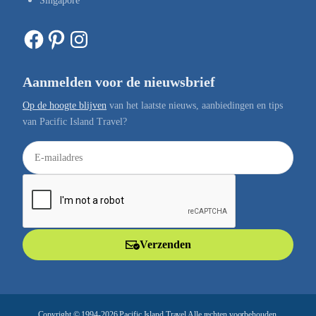
Singapore
Facebook
Pinterest
Instagram
Aanmelden voor de nieuwsbrief
Op de hoogte blijven
van het laatste nieuws, aanbiedingen en tips
van Pacific Island Travel?
E
-
m
a
i
l
Verzenden
a
d
r
e
Copyright © 1994-2026 Pacific Island Travel Alle rechten voorbehouden.