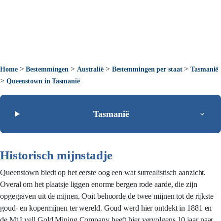
>
>
>
>
Home
Bestemmingen
Australië
Bestemmingen per staat
Tasmanië
>
Queenstown in Tasmanië
Tasmanië
Historisch mijnstadje
Queenstown biedt op het eerste oog een wat surrealistisch aanzicht.
Overal om het plaatsje liggen enorme bergen rode aarde, die zijn
opgegraven uit de mijnen. Ooit behoorde de twee mijnen tot de rijkste
goud- en kopermijnen ter wereld. Goud werd hier ontdekt in 1881 en
de Mt Lyell Gold Mining Company heeft hier vervolgens 10 jaar naar