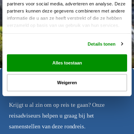
partners voor social media, adverteren en analyse. Deze
partners kunnen deze gegevens combineren met andere
informatie die u aan ze heeft verstrekt of die ze hebben
verzameld op basis van uw gebruik van hun services.
Details tonen
Déanne Wetzels
Alles toestaan
Geïnspireerd geraakt?
Weigeren
Krijgt u al zin om op reis te gaan? Onze
reisadviseurs helpen u graag bij het
samenstellen van deze rondreis.