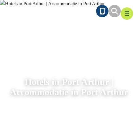
Ga
naar
de
inhoud
Hotels in Port Arthur |
Accommodatie in Port Arthur