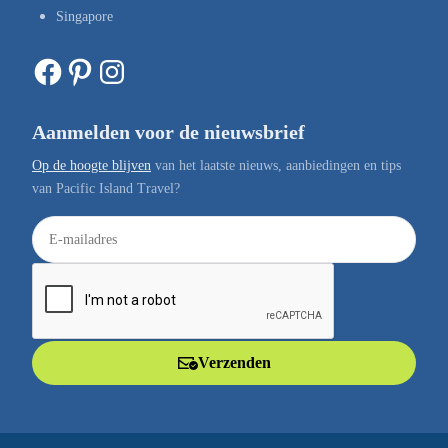
Singapore
Facebook
Pinterest
Instagram
Aanmelden voor de nieuwsbrief
Op de hoogte blijven
van het laatste nieuws, aanbiedingen en tips
van Pacific Island Travel?
E
-
m
a
i
l
Verzenden
a
d
r
e