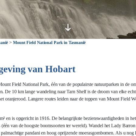
>
anië
Mount Field National Park in Tasmanië
geving van Hobart
Mount Field National Park, één van de populairste natuurparken in de o
n. De 10 km lange wandeling naar Tarn Shelf is de droom van elke echte
in het oranjerood. Langere routes leiden naar de toppen van Mount Fiel
² en is opgericht in 1916. De belangrijkste bezienswaardigheden in het 
(één van de hoogste boomsoorten ter wereld). Wandel het Lady Barron F
et palmachtige pandani en hoog oprijzende moerasgombomen. Als u nog h