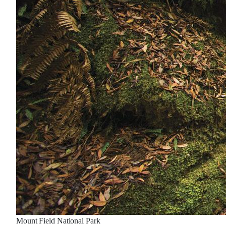
Mount Field National Park