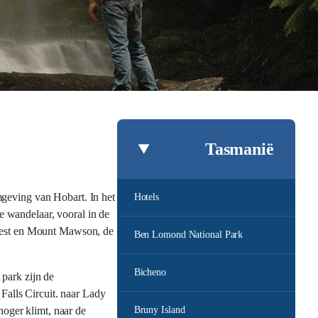
Tasmanië
mgeving van Hobart. In het
Hotels
 wandelaar, vooral in de
d West en Mount Mawson, de
Ben Lomond National Park
Bicheno
park zijn de
alls Circuit. naar Lady
oger klimt, naar de
Bruny Island