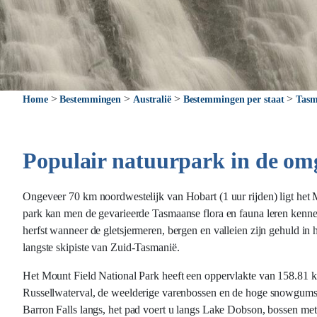
>
>
>
>
Home
Bestemmingen
Australië
Bestemmingen per staat
Tasm
Populair natuurpark in de om
Ongeveer 70 km noordwestelijk van Hobart (1 uur rijden) ligt het 
park kan men de gevarieerde Tasmaanse flora en fauna leren kenne
herfst wanneer de gletsjermeren, bergen en valleien zijn gehuld 
langste skipiste van Zuid-Tasmanië.
Het Mount Field National Park heeft een oppervlakte van 158.81 km
Russellwaterval, de weelderige varenbossen en de hoge snowgums 
Barron Falls langs, het pad voert u langs Lake Dobson, bossen m