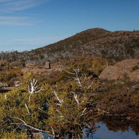
Zeehan
Bel ons
Stuur een e-mail
Offerte aanvragen