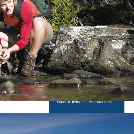
Stanley
Strahan
Swansea
Tamar Valley
Tarraleah
Tasman National Park
Walls of Jerusalem National Park
Westkust
Woolnorth