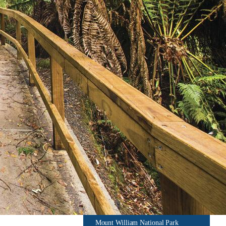
Hartz Mountains National Park
Hobart
King Island
Launceston
Maria Island
Midden van Tasmanië
Mole Creek Karst National Park
Mount Field National Park
Mount William National Park