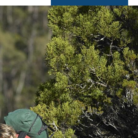
Noordkust
Oostkust
Port Arthur
Queenstown
Richmond
Sheffield
Southwest National Park
St Helens