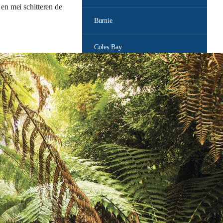
 en mei schitteren de
Burnie
Coles Bay
Cradle Mountain National Park
Deloraine
Devonport
Flinders Island
Franklin Gordon Wild Rivers National Park
Freycinet National Park