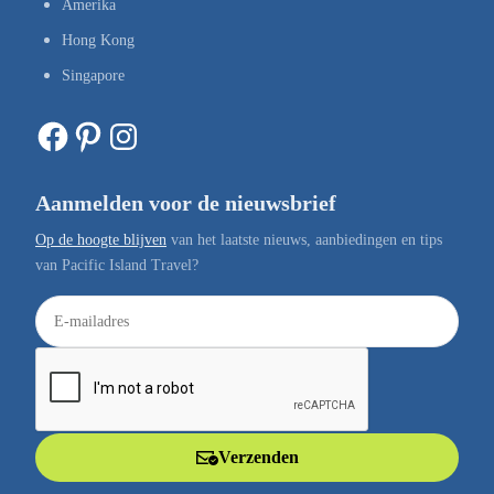
Amerika
Hong Kong
Singapore
Facebook
Pinterest
Instagram
Aanmelden voor de nieuwsbrief
Op de hoogte blijven
van het laatste nieuws, aanbiedingen en tips
van Pacific Island Travel?
E
-
m
a
i
l
Verzenden
a
d