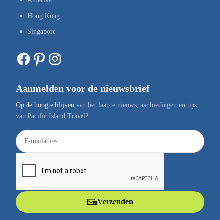
Amerika
Hong Kong
Singapore
Facebook
Pinterest
Instagram
Aanmelden voor de nieuwsbrief
Op de hoogte blijven
van het laatste nieuws, aanbiedingen en tips
van Pacific Island Travel?
E
-
m
a
i
l
Verzenden
a
d