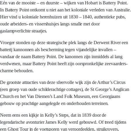
Eén van de mooiste – en duurste – wijken van Hobart is Battery Point.
In Battery Point ontkomt u niet aan het koloniale verleden van Australie.
Hier vind u koloniale herenhuizen uit 1830 – 1840, authentieke pubs,
oude arbeiders- en vissershuisjes langs smalle met door
gaslampverlichte straatjes.
Vroeger stonden op deze strategische plek langs de Derwent River een
batterij kannonnen als bescherming tegen vijandelijke invallen –
vandaar de naam Battery Point. De kanonnen zijn inmiddels al lang
verdwenen, maar Battery Point heeft zijn oorspronkelijke zeevaarders-
charme behouden.
De grootste attracties van deze sfeervolle wijk zijn de Arthur’s Circus
(een groep van oude schilderachtige cottages), de St George’s Anglican
Church en het Van Diemen’s Land Folk Museum, een Georgiaans
gebouw op prachtige aangelegde en onderhouden terreinen.
Neem eens een kijkje in Kelly’s Steps, dat in 1839 door de
legendarische avonturier James Kelly werd gebouwd. Of treed tijdens
een Ghost Tour in de voetsporen van veroordeelden, struikrovers,