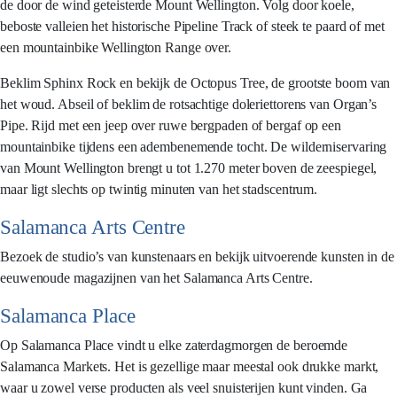
de door de wind geteisterde Mount Wellington. Volg door koele,
beboste valleien het historische Pipeline Track of steek te paard of met
een mountainbike Wellington Range over.
Beklim Sphinx Rock en bekijk de Octopus Tree, de grootste boom van
het woud. Abseil of beklim de rotsachtige doleriettorens van Organ’s
Pipe. Rijd met een jeep over ruwe bergpaden of bergaf op een
mountainbike tijdens een adembenemende tocht. De wilderniservaring
van Mount Wellington brengt u tot 1.270 meter boven de zeespiegel,
maar ligt slechts op twintig minuten van het stadscentrum.
Salamanca Arts Centre
Bezoek de studio’s van kunstenaars en bekijk uitvoerende kunsten in de
eeuwenoude magazijnen van het Salamanca Arts Centre.
Salamanca Place
Op Salamanca Place vindt u elke zaterdagmorgen de beroemde
Salamanca Markets. Het is gezellige maar meestal ook drukke markt,
waar u zowel verse producten als veel snuisterijen kunt vinden. Ga