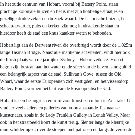
In het oude centrum van Hobart‚ vooral bij Battery Point‚ staan
prachtige koloniale huizen en het is met zijn hobbelige straatjes en
gezellige drukte zeker een bezoek waard. De historische huizen, het
scheepskwartier, pubs en kerken zijn nog in uitstekende staat en
hierdoor heeft de stad een knus karakter weten te behouden.
Hobart ligt aan de Derwent river, die overbrugd wordt door de 1.025m
lange Tasman Bridge. Naast alle maritieme activiteiten, vindt hier ook
de finish plaats van de jaarlijkse Sydney – Hobart zeilrace. Hobart
begon zijn bestaan aan het water en de sfeer van de haven is nog altijd
een belangrijk aspect van de stad. Sullivan’s Cove, tussen de Old
Wharf, waar de eerste Europeanen zich vestigden, en het vissersdorp
Battery Point, vormen het hart van de kosmopolitische stad.
Hobart is een belangrijk centrum voor kunst en cultuur in Australië. U
vindt er veel ateliers en galleries van vooraanstaande Tasmaanse
kunstenaars, zoals in de Lady Franklin Gallery in Lenah Valley. Maar
ook in het straatbeeld komt de kunst terug. Slenter langs de kleurrijke
muurschilderingen, over de stoepen met patronen en langs de versierde