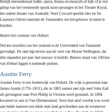
Bekijk internationaal ballet, opera, drama en musicals of kijk of je een
glimp van het vermeende spook kunt opvangen in het Theatre Royal,
het oudste theater van Australië. Noel Coward speelde hier en Sir
Laurence Olivier smeekte de Tasmaniërs om het gebouw in stand te
houden.
Buiten het centrum van Hobart
Net ten noorden van het centrum is de Universiteit van Tasmanië
gevestigd. De stad ligt tevens aan de voet van Mount Wellington, die
drie maanden per jaar met sneeuw is bedekt. Binnen straal van 100 km
van Hobart liggen 4 nationale parken.
Austins Ferry
Austins Ferry is een buitenwijk van Hobart. De wijk is genoemd naar
James Austin (1776–1831), die in 1803 samen met zijn neef John Earl
als gevangene naar Port Phillip in Victoria werd gestuurd. In 1804
kwamen ze aan in Van Diemensland. Toen hun straf voorbij was werd
aan beide mannen een klein stuk land geschonken aan de westoever