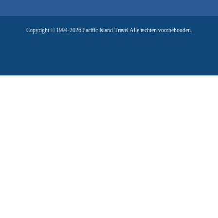
r
e
Copyright © 1994-2026 Pacific Island Travel Alle rechten voorbehouden.
s