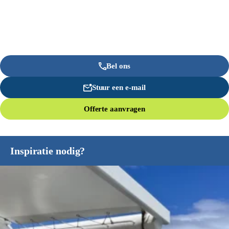
Bel ons
Stuur een e-mail
Offerte aanvragen
Inspiratie nodig?