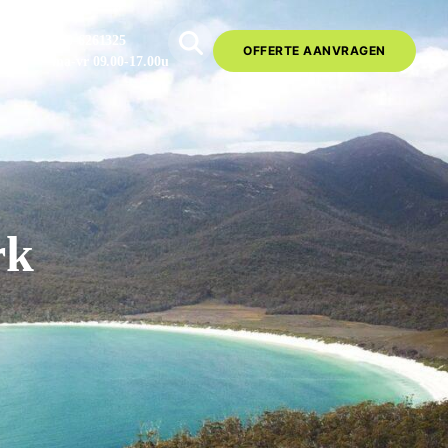
020-6261325
OFFERTE AANVRAGEN
ma-vr 09.00-17.00u
rk