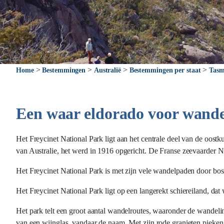
>
>
>
>
Home
Bestemmingen
Australië
Bestemmingen per staat
Tasm
Een waar eldorado voor wande
Het Freycinet National Park ligt aan het centrale deel van de oost
van Australie, het werd in 1916 opgericht. De Franse zeevaarder N
Het Freycinet National Park is met zijn vele wandelpaden door bos
Het Freycinet National Park ligt op een langerekt schiereiland, 
Het park telt een groot aantal wandelroutes, waaronder de wandeli
van een wijnglas, vandaar de naam. Met zijn rode granieten pieken