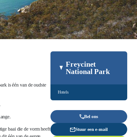
Freycinet
National Park
park is één van de oudste
Hotels
.
Range.
Bel ons
ige baai die de vorm heeft
Stuur een e-mail
dit één van de eerste