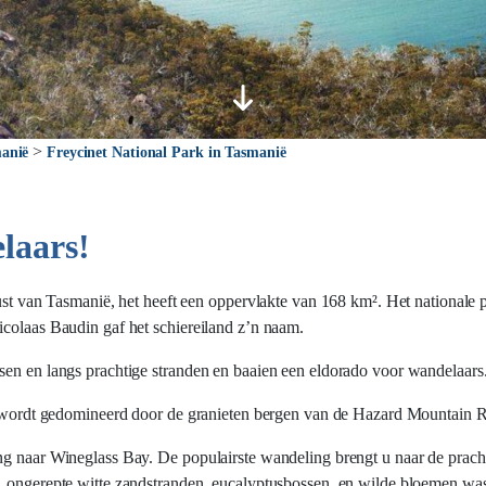
>
anië
Freycinet National Park in Tasmanië
laars!
kust van Tasmanië, het heeft een oppervlakte van 168 km². Het nationale 
icolaas Baudin gaf het schiereiland z’n naam.
sen en langs prachtige stranden en baaien een eldorado voor wandelaars
dat wordt gedomineerd door de granieten bergen van de Hazard Mountain 
ng naar Wineglass Bay. De populairste wandeling brengt u naar de pracht
, ongerepte witte zandstranden, eucalyptusbossen, en wilde bloemen was 