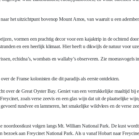
im naar het uitzichtpunt bovenop Mount Amos, van waaruit u een adembe
prijzen‚ vormen een prachtig decor voor een kajaktrip in de ochtend door
tranden en een heerlijk klimaat. Hier heeft u dikwijls de natuur voor uze
alvissen, echidna’s, wombats en wallaby’s observeren. Zie moerasvogels 
er de Franse kolonisten die dit paradijs als eerste ontdekten.
cht over de Great Oyster Bay. Geniet van een verrukkelijke maaltijd bij
 Freycinet, zoals verse zeevis en een glas wijn dat uit de plaatselijke wi
s gevoerd rundvee en lammeren, het smakelijke wildvlees en de verse ze
 de noordoostkust volgen langs Mt. William National Park. De kust wordt
n bezoek aan Freycinet National Park. Als u vanaf Hobart naar Freycinet 