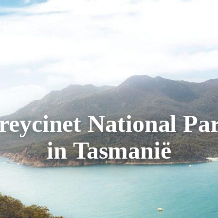
AREIZEN
RONDREIZEN
AANBIEDINGEN
OVER ONS
reycinet National Pa
in Tasmanië