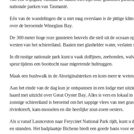
nationale parken van Tasmanië.
Eén van de wandelingen die u niet mag overslaan is de pittige kl
over de beroemde Wineglass Bay.
De 300 meter hoge roze granieten heuvels die steil uit de oceaan o
westen van het schiereiland. Baaien met glashelder water, verlaten s
In dit rustige nationale park kunt u vaak dolfijnen, zeehonden, w
speur tijdens een boottocht naar migrerende bultruggen.
Maak een bushwalk in de Aboriginalstreken en kom meer te weten ov
Aan het einde van de dag kun je ontspannen in een lodge met uitzi
haard met uitzicht over Great Oyster Bay. Alles is vers en lokaal in
zonnige schiereiland is beroemd om het sappige vlees van met gra
rivierkreeft, kam-mosselen en die heerlijke zout-zoete oesters.
Als u vanaf Launceston naar Freycinet National Park rijdt, kunt u
en stranden. Het badplaatsje Bicheno biedt een goede basis voor ee