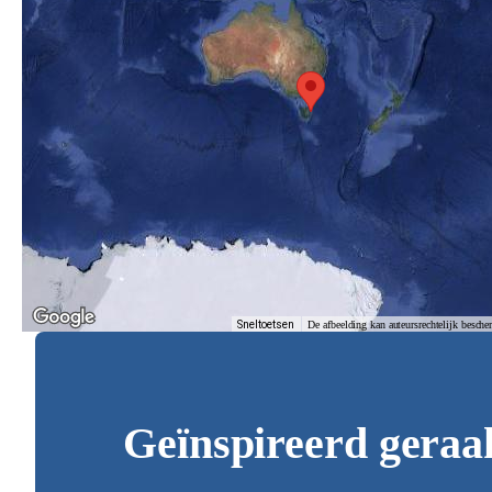
Sneltoetsen
De afbeelding kan auteursrechtelijk besche
Geïnspireerd geraa