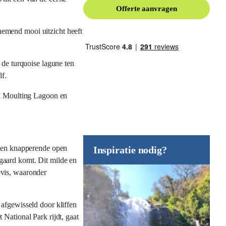
Offerte aanvragen
nemend mooi uitzicht heeft
 de turquoise lagune ten
lf.
in Moulting Lagoon en
 een knapperende open
Inspiratie nodig?
jngaard komt. Dit milde en
evis, waaronder
 afgewisseld door kliffen
National Park rijdt, gaat