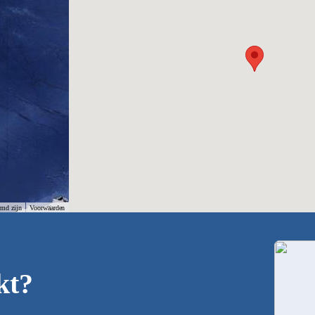
rmd zijn
Voorwaarden
kt?