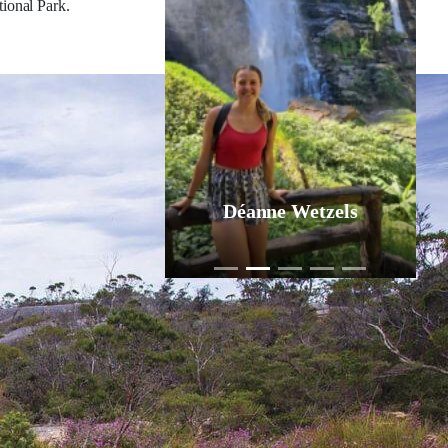
tional Park.
Déanne Wetzels