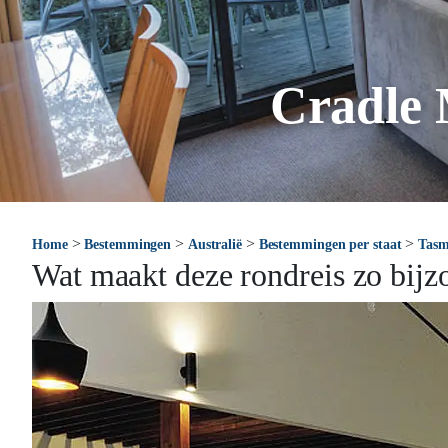
Cradle 
>
>
>
>
Home
Bestemmingen
Australië
Bestemmingen per staat
Tasm
Wat maakt deze rondreis zo bijz