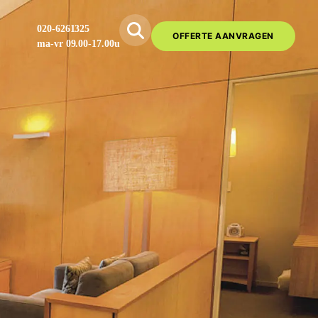
020-6261325
OFFERTE AANVRAGEN
ma-vr 09.00-17.00u