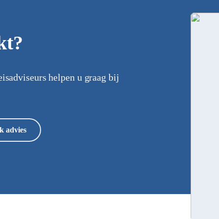
kt?
eisadviseurs helpen u graag bij
k advies