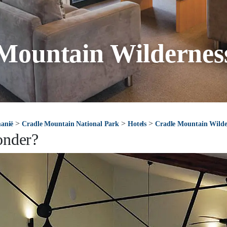
Mountain Wilderness
>
>
>
anië
Cradle Mountain National Park
Hotels
Cradle Mountain Wilder
onder?