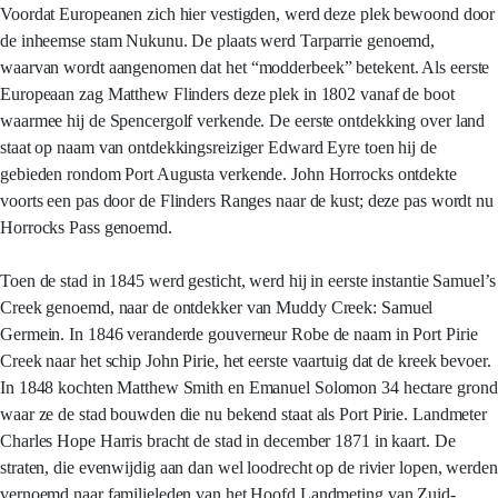
Voordat Europeanen zich hier vestigden, werd deze plek bewoond door
de inheemse stam Nukunu. De plaats werd Tarparrie genoemd,
waarvan wordt aangenomen dat het “modderbeek” betekent. Als eerste
Europeaan zag Matthew Flinders deze plek in 1802 vanaf de boot
waarmee hij de Spencergolf verkende. De eerste ontdekking over land
staat op naam van ontdekkingsreiziger Edward Eyre toen hij de
gebieden rondom Port Augusta verkende. John Horrocks ontdekte
voorts een pas door de Flinders Ranges naar de kust; deze pas wordt nu
Horrocks Pass genoemd.
Toen de stad in 1845 werd gesticht, werd hij in eerste instantie Samuel’s
Creek genoemd, naar de ontdekker van Muddy Creek: Samuel
Germein. In 1846 veranderde gouverneur Robe de naam in Port Pirie
Creek naar het schip John Pirie, het eerste vaartuig dat de kreek bevoer.
In 1848 kochten Matthew Smith en Emanuel Solomon 34 hectare grond
waar ze de stad bouwden die nu bekend staat als Port Pirie. Landmeter
Charles Hope Harris bracht de stad in december 1871 in kaart. De
straten, die evenwijdig aan dan wel loodrecht op de rivier lopen, werden
vernoemd naar familieleden van het Hoofd Landmeting van Zuid-