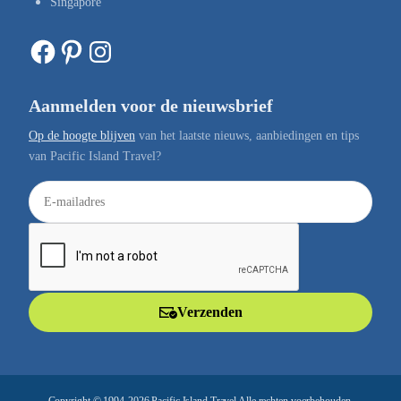
Singapore
Facebook
Pinterest
Instagram
Aanmelden voor de nieuwsbrief
Op de hoogte blijven
van het laatste nieuws, aanbiedingen en tips
van Pacific Island Travel?
E
-
m
a
i
l
Verzenden
a
d
r
e