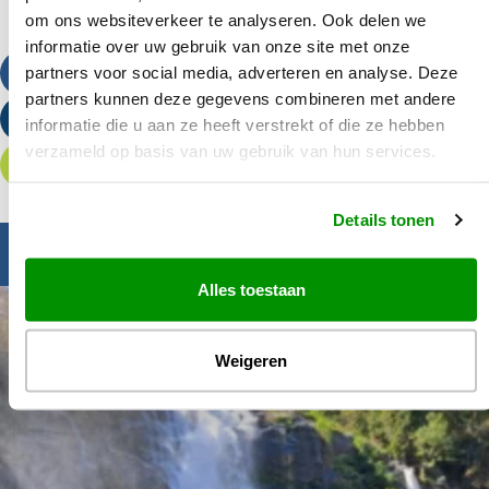
om ons websiteverkeer te analyseren. Ook delen we
informatie over uw gebruik van onze site met onze
partners voor social media, adverteren en analyse. Deze
Bel ons
partners kunnen deze gegevens combineren met andere
Stuur een e-mail
informatie die u aan ze heeft verstrekt of die ze hebben
verzameld op basis van uw gebruik van hun services.
Offerte aanvragen
Details tonen
Inspiratie nodig?
Alles toestaan
Weigeren