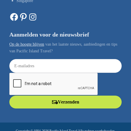
Singapore
Facebook
Pinterest
Instagram
Aanmelden voor de nieuwsbrief
Op de hoogte blijven
van het laatste nieuws, aanbiedingen en tips
van Pacific Island Travel?
E
-
m
a
i
l
Verzenden
a
d
r
e