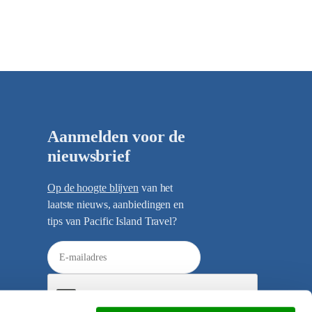
Aanmelden voor de
nieuwsbrief
Op de hoogte blijven
van het
laatste nieuws, aanbiedingen en
tips van Pacific Island Travel?
E
-
m
a