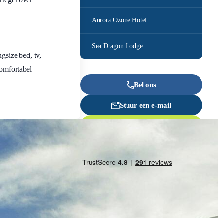
Aurora Ozone Hotel
Sea Dragon Lodge
size bed, tv,
comfortabel
Bel ons
Stuur een e-mail
Offerte aanvragen