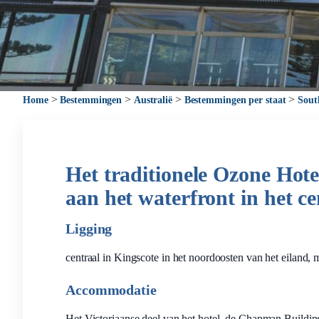
>
>
>
>
Home
Bestemmingen
Australië
Bestemmingen per staat
Sout
Het traditionele Ozone Hotel
aan het waterfront in het c
Ligging
centraal in Kingscote in het noordoosten van het eiland,
Accommodatie
Het Victoriaanse deel van het hotel, de Chapman Building