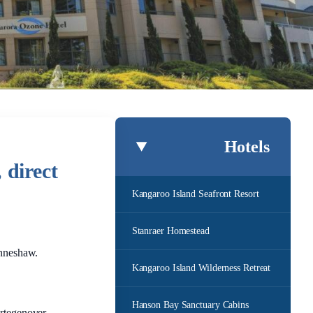
Hotels
 direct
Kangaroo Island Seafront Resort
Stanraer Homestead
enneshaw.
Kangaroo Island Wilderness Retreat
Hanson Bay Sanctuary Cabins
Ertegenover