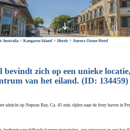
>
>
>
h Australia
Kangaroo Island
Hotels
Aurora Ozone Hotel
 bevindt zich op een unieke locatie,
entrum van het eiland. (ID: 134459)
 met uitzicht op Nepean Bay. Ca. 45 min. rijden naar de ferry haven in P
, herbergt verschillende kamercategorieëen, een restaurant en een bar. 