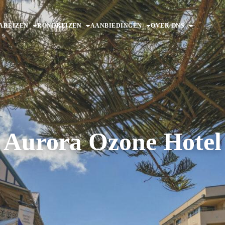
AREIZEN
RONDREIZEN
AANBIEDINGEN
OVER ONS
Aurora Ozone Hotel