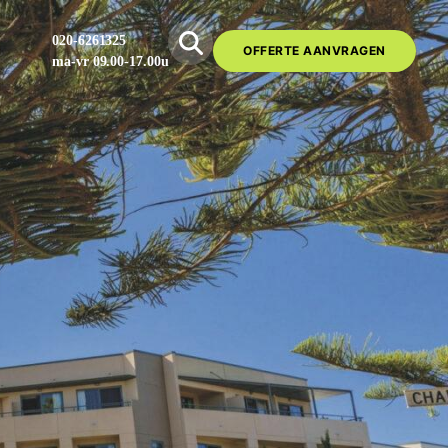
020-6261325
OFFERTE AANVRAGEN
ma-vr 09.00-17.00u