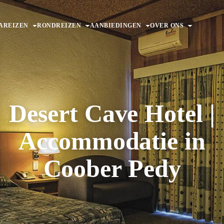
AREIZEN
RONDREIZEN
AANBIEDINGEN
OVER ONS
Desert Cave Hotel |
Accommodatie in
Coober Pedy