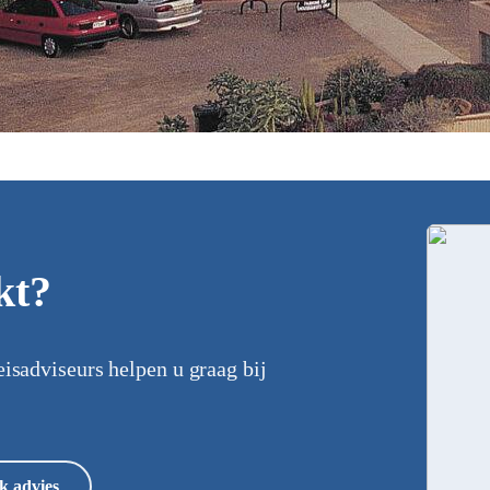
kt?
eisadviseurs helpen u graag bij
k advies