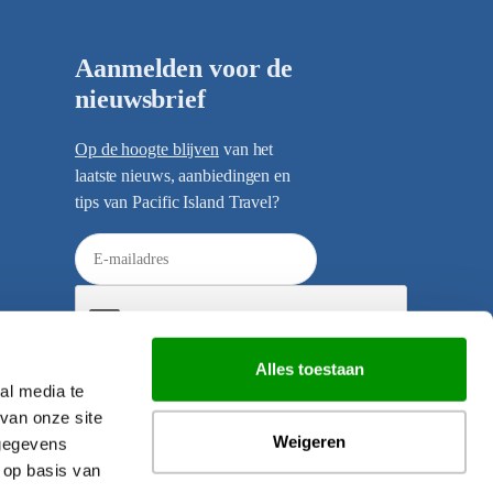
Aanmelden voor de
nieuwsbrief
Op de hoogte blijven
van het
laatste nieuws, aanbiedingen en
tips van Pacific Island Travel?
E
-
m
a
i
Alles toestaan
l
al media te
Verzenden
a
van onze site
d
Weigeren
 gegevens
r
 op basis van
e