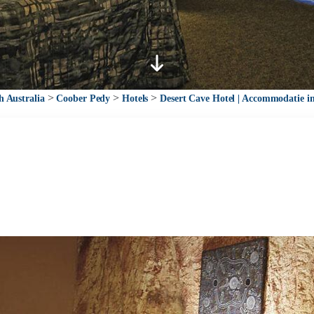
>
>
>
h Australia
Coober Pedy
Hotels
Desert Cave Hotel | Accommodatie i