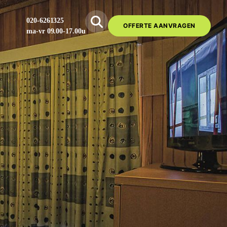
020-6261325
OFFERTE AANVRAGEN
ma-vr 09.00-17.00u