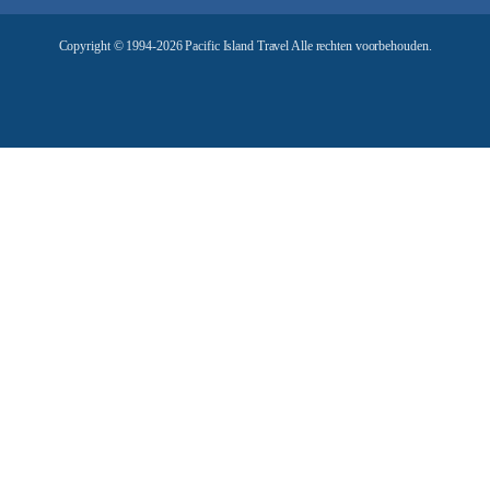
e
Copyright © 1994-2026 Pacific Island Travel Alle rechten voorbehouden.
s