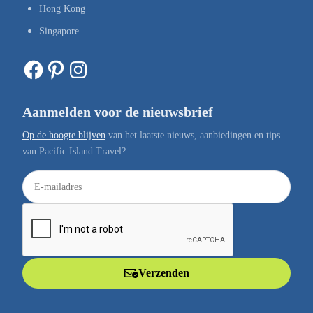
Hong Kong
Singapore
Facebook
Pinterest
Instagram
Aanmelden voor de nieuwsbrief
Op de hoogte blijven
van het laatste nieuws, aanbiedingen en tips
van Pacific Island Travel?
E
-
m
a
i
l
Verzenden
a
d
r