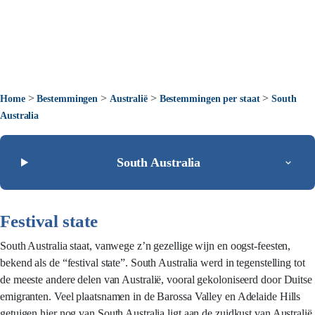
>
>
>
>
Home
Bestemmingen
Australië
Bestemmingen per staat
South
Australia
South Australia
Festival state
South Australia staat, vanwege z’n gezellige wijn en oogst-feesten,
bekend als de “festival state”. South Australia werd in tegenstelling tot
de meeste andere delen van Australië, vooral gekoloniseerd door Duitse
emigranten. Veel plaatsnamen in de Barossa Valley en Adelaide Hills
getuigen hier nog van.South Australia ligt aan de zuidkust van Australië.