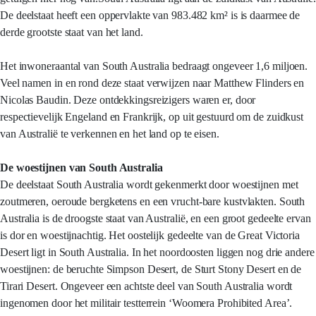
De deelstaat heeft een oppervlakte van 983.482 km² is is daarmee de
derde grootste staat van het land.
Het inwoneraantal van South Australia bedraagt ongeveer 1,6 miljoen.
Veel namen in en rond deze staat verwijzen naar Matthew Flinders en
Nicolas Baudin. Deze ontdekkingsreizigers waren er, door
respectievelijk Engeland en Frankrijk, op uit gestuurd om de zuidkust
van Australië te verkennen en het land op te eisen.
De woestijnen van South Australia
De deelstaat South Australia wordt gekenmerkt door woestijnen met
zoutmeren, oeroude bergketens en een vrucht-bare kustvlakten. South
Australia is de droogste staat van Australië, en een groot gedeelte ervan
is dor en woestijnachtig. Het oostelijk gedeelte van de Great Victoria
Desert ligt in South Australia. In het noordoosten liggen nog drie andere
woestijnen: de beruchte Simpson Desert, de Sturt Stony Desert en de
Tirari Desert. Ongeveer een achtste deel van South Australia wordt
ingenomen door het militair testterrein ‘Woomera Prohibited Area’.